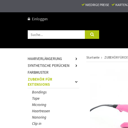
NIEDRIGE PREISE
KARTEN
Einloggen
Startseite
ZUBEHÖR FÜR EX
HAARVERLÄNGERUNG
SYNTHETISCHE PERÜCKEN
FARBMUSTER
ZUBEHÖR FÜR
EXTENSIONS
Bondings
Tape
Microring
Haartressen
Nanoring
Clip in