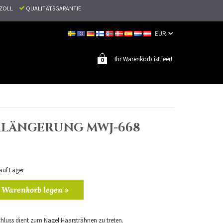
N ZOLL
QUALITÄTSGARANTIE
Ihr Warenkorb ist leer!
0
LÄNGERUNG MWJ-668
 auf Lager
 Warenkorb legen »
hluss dient zum Nagel Haarsträhnen zu treten.