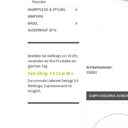
Perücken
HAARPFLEGE & STYLING
WIMPERN
NÄGEL
AUSVERKAUF 20 %
Bestellen Sie werktags vor 16 Uhr,
versenden wir Ihre Produkte am
gleichen Tag.
Artikelnummer:
550083
Zeit übrig:
2 h 32 m 48 s
Die normale Lieferzeit beträgt 3-5
Werktage, Expressversand ist
möglich.
EMPFOHLENES ZUBEH