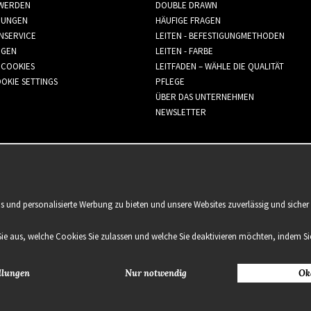
WERDEN
DOUBLE DRAWN
GUNGEN
HÄUFIGE FRAGEN
NSERVICE
LEITEN - BEFESTIGUNGMETHODEN
GGEN
LEITEN - FARBE
 COOKIES
LEITFADEN – WÄHLE DIE QUALITÄT
OKIE SETTINGS
PFLEGE
ÜBER DAS UNTERNEHMEN
NEWSLETTER
is und personalisierte Werbung zu bieten und unsere Websites zuverlässig und sich
Sie aus, welche Cookies Sie zulassen und welche Sie deaktivieren möchten, indem Sie
llungen
Nur notwendig
Ok
2021 Delightful Hair