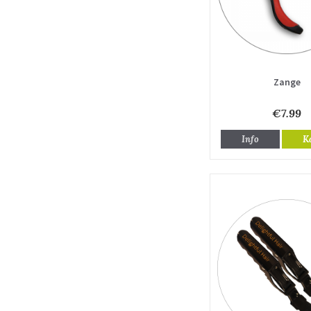
Zange
€7.99
Info
K