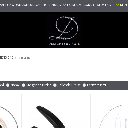
ZAHLUNG UND ZAHLUNG AUF RECHNUNG
EXPRESSVERSAND (1 WERKTAGE)
KEI
TENSIONS
Nanoring
G
ard
Name
Steigende Preise
Fallende Preise
Letzte zuerst