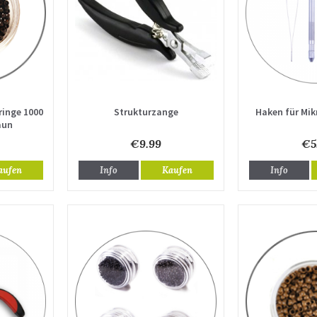
ringe 1000
Strukturzange
Haken für Mik
aun
€9.99
€5
aufen
Info
Kaufen
Info