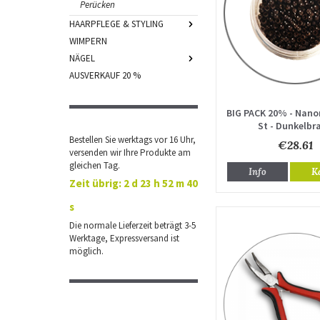
Perücken
HAARPFLEGE & STYLING
WIMPERN
NÄGEL
AUSVERKAUF 20 %
BIG PACK 20% - Nano
St - Dunkelbr
Bestellen Sie werktags vor 16 Uhr,
€28.61
versenden wir Ihre Produkte am
gleichen Tag.
Info
K
Zeit übrig:
2 d 23 h 52 m 40
s
Die normale Lieferzeit beträgt 3-5
Werktage, Expressversand ist
möglich.