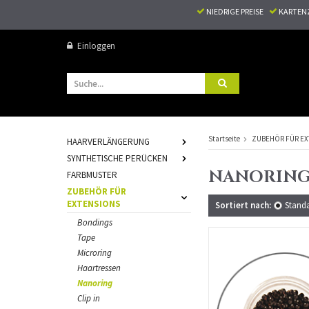
NIEDRIGE PREISE
KARTEN
Einloggen
Startseite
ZUBEHÖR FÜR EX
HAARVERLÄNGERUNG
SYNTHETISCHE PERÜCKEN
NANORIN
FARBMUSTER
ZUBEHÖR FÜR
EXTENSIONS
Sortiert nach:
Stand
Bondings
Tape
Microring
Haartressen
Nanoring
Clip in