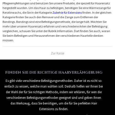
Pflegeempfehlungen und benutzen Sie unsere Produkte, die speziell für Haarersatz
hergestellt wurden. Um das Haar zu befestigen, benötigen Sie eine Wärmezange für
Keratinwachs, die Sie in der Kategorie
Zubehör für Extensions
finden. In der gleichen
Kategorie finden Sie auch den Remover und die Zange zum Entfernen der
Bondings. Bondings sind eine Befestigungsmethode, die lange hält. Möchten Sie
mehr über unseren Haarersatz erfahren und verschiedene Arten der Befestigung
vergleichen, schauen Sie unter der Rubrik Information. Dort finden Sie auch, woran
Sie beim Befestigen und Herausnehmen der verschiedenen Haarteile denken
müssen.
Zur Kasse
FINDEN SIE DIE RICHTIGE HAARVERLÄNGERUNG
Es gibt viele verschiedene Befestigungsmethoden. Daher ist es nicht so
einfach zu wissen, welche man wählen soll. Deshalb helfen wir Ihnen bei
der Wahl der für Sie richtigen Methode, indem wir erklären, für wen die
verschiedenen Befestigungsmethoden geeignet sind und geben Ihnen
das Werkzeug, dass Sie benötigen, um die für Sie perfekten Hair
Extensions zu finden.