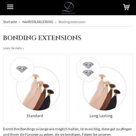
Startseite
HAARVERLÄNGERUNG
Bonding extensions
Das Produkt wurde in Ihren Warenkorb gelegt
BONDING EXTENSIONS
Lesen Sie mehr »
Standard
Long Lasting
Damit Ihre Bondings so lange wie möglich halten, ist es wichtig, diese gut zu pflegen
und Ihnen die Fürsorge zu geben, die sie benötigen. Folgen Sie unseren