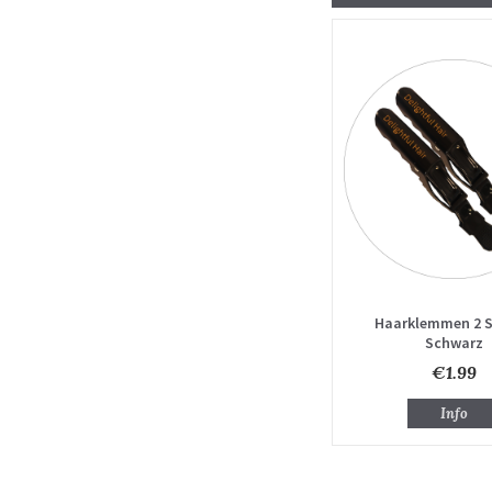
Haarklemmen 2 S
Schwarz
€1.99
Info