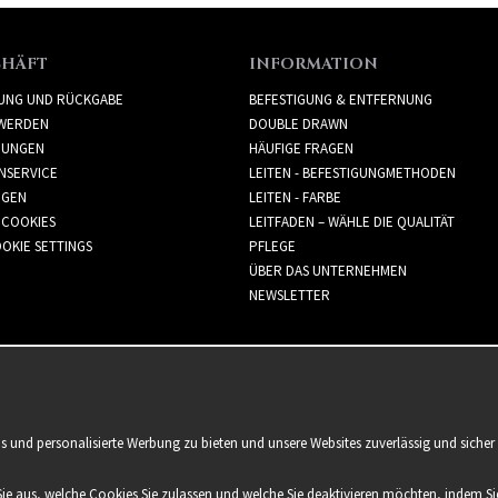
CHÄFT
INFORMATION
RUNG UND RÜCKGABE
BEFESTIGUNG & ENTFERNUNG
WERDEN
DOUBLE DRAWN
GUNGEN
HÄUFIGE FRAGEN
NSERVICE
LEITEN - BEFESTIGUNGMETHODEN
GGEN
LEITEN - FARBE
 COOKIES
LEITFADEN – WÄHLE DIE QUALITÄT
OKIE SETTINGS
PFLEGE
ÜBER DAS UNTERNEHMEN
NEWSLETTER
is und personalisierte Werbung zu bieten und unsere Websites zuverlässig und sich
Sie aus, welche Cookies Sie zulassen und welche Sie deaktivieren möchten, indem Sie