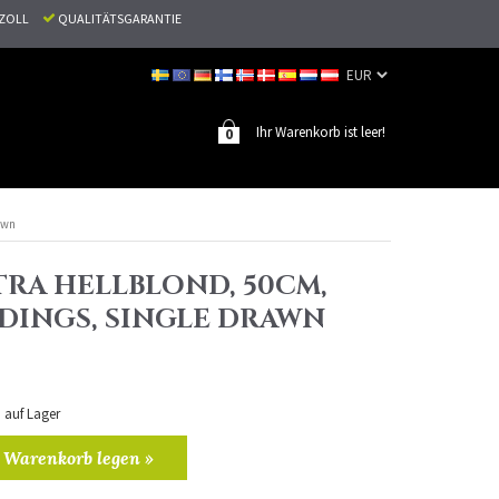
N ZOLL
QUALITÄTSGARANTIE
Ihr Warenkorb ist leer!
0
rawn
TRA HELLBLOND, 50CM,
NDINGS, SINGLE DRAWN
n auf Lager
 Warenkorb legen »