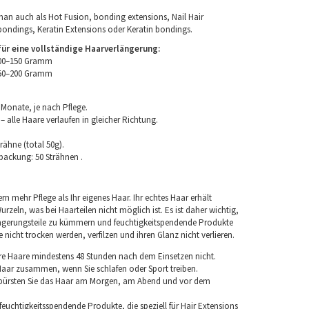
an auch als Hot Fusion, bonding extensions, Nail Hair
bondings, Keratin Extensions oder Keratin bondings.
r eine vollständige Haarverlängerung:
100–150 Gramm
150–200 Gramm
 Monate, je nach Pflege.
 alle Haare verlaufen in gleicher Richtung.
rähne (total 50g).
packung: 50 Strähnen .
rn mehr Pflege als Ihr eigenes Haar. Ihr echtes Haar erhält
rzeln, was bei Haarteilen nicht möglich ist. Es ist daher wichtig,
ngerungsteile zu kümmern und feuchtigkeitspendende Produkte
nicht trocken werden, verfilzen und ihren Glanz nicht verlieren.
re Haare mindestens 48 Stunden nach dem Einsetzen nicht.
 Haar zusammen, wenn Sie schlafen oder Sport treiben.
 bürsten Sie das Haar am Morgen, am Abend und vor dem
euchtigkeitsspendende Produkte, die speziell für Hair Extensions