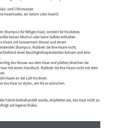
Salz- und Chlorwasser.
ine Haarmaske, ein Serum oder Haaröl.
in Shampoo für fettiges Haar, sondern für trockenes.
llte keinen Alkohol oder keine Sulfate enthalten.
hre Haare mit lauwarmem Wasser und einem
pendenden Shampoo. Rubbeln Sie Ihre Haare nicht.
chließend einen feuchtigkeitsspendenden Balsam und eine
.
sichtig das Wasser aus dem Haar und plätten/streichen Sie
aar mit einem Handtuch. Rubbeln Sie Ihre Haare nicht mit dem
ken.
e die Haare an der Luft trocknen.
e das Haar so stylen, wie Sie es wünschen.
 der Fabrik farbbehandelt wurde, empfehlen wir, das Haar nicht zu
folgt auf eigenes Risiko.