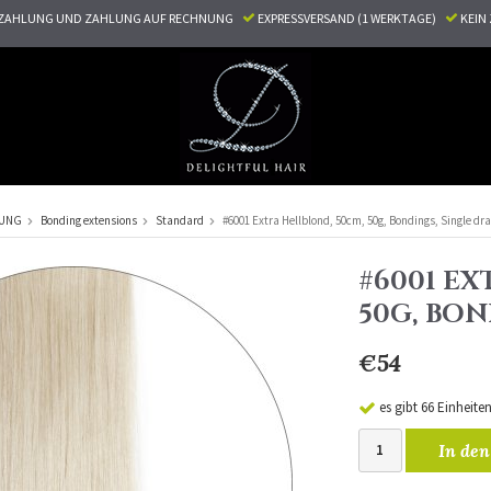
ZAHLUNG UND ZAHLUNG AUF RECHNUNG
EXPRESSVERSAND (1 WERKTAGE)
KEI
RUNG
Bonding extensions
Standard
#6001 Extra Hellblond, 50cm, 50g, Bondings, Single d
#6001 EX
50G, BO
€54
es gibt 66 Einheite
In den