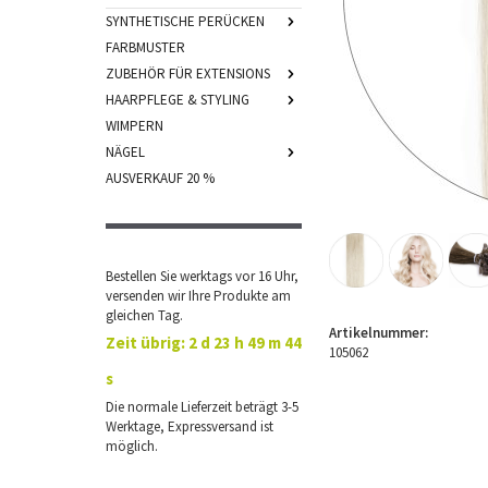
SYNTHETISCHE PERÜCKEN
FARBMUSTER
ZUBEHÖR FÜR EXTENSIONS
HAARPFLEGE & STYLING
WIMPERN
NÄGEL
AUSVERKAUF 20 %
Bestellen Sie werktags vor 16 Uhr,
versenden wir Ihre Produkte am
gleichen Tag.
Artikelnummer:
Zeit übrig:
2 d 23 h 49 m 44
105062
s
Die normale Lieferzeit beträgt 3-5
Werktage, Expressversand ist
möglich.