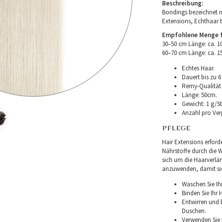
Beschreibung:
Bondings bezeichnet m
Extensions, Echthaar 
Empfohlene Menge fü
30–50 cm Länge: ca. 
60–70 cm Länge: ca. 
Echtes Haar.
Dauert bis zu 6
Remy-Qualität –
Länge: 50cm.
Gewicht: 1 g/St
Anzahl pro Ver
PFLEGE
Hair Extensions erforde
Nährstoffe durch die Wu
sich um die Haarverlä
anzuwenden, damit sie 
Waschen Sie Ih
Binden Sie Ihr
Entwirren und
Duschen.
Verwenden Sie f