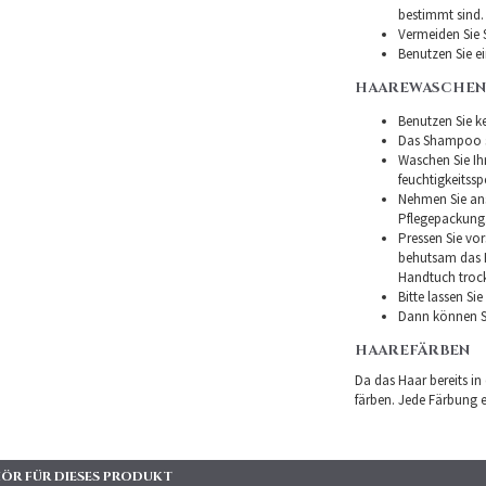
bestimmt sind.
Vermeiden Sie 
Benutzen Sie e
HAAREWASCHEN
Benutzen Sie ke
Das Shampoo so
Waschen Sie I
feuchtigkeitss
Nehmen Sie ans
Pflegepackung
Pressen Sie vor
behutsam das H
Handtuch troc
Bitte lassen Si
Dann können Si
HAAREFÄRBEN
Da das Haar bereits in
färben. Jede Färbung er
ÖR FÜR DIESES PRODUKT