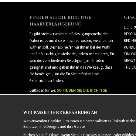
FINDEN SIE DIE RICHTIGE
GES
HAARVERLÄNGERUNG
LIEFE
Es gibt viele verschiedene Befestigungsmethoden.
BESCH
Daher ist es nicht so einfach zu wissen, welche man
BEDIN
wählen soll. Deshalb helfen wir Ihnen bei der Wahl
KUNDE
der für Sie richtigen Methode, indem wir erklären, für
EINLO
wen die verschiedenen Befestigungsmethoden
ABOUT
geeignet sind und geben Ihnen das Werkzeug, dass
THE CO
Sie benötigen, um die für Sie perfekten Hair
Extensions zu finden.
Leitfaden für Sie:
SO FINDEN SIE DIE RICHTIGE
HAARVERLÄNGERUNG
WIR PASSEN IHRE ERFAHRUNG AN
Wir verwenden Cookies, um Ihnen ein personalisiertes Einkaufserlebn
Benutzer, ihre Designs und ihre Geräte.
Klicken Sie auf „Okay“, wenn Sie alle Cookies zulassen, oder wählen 