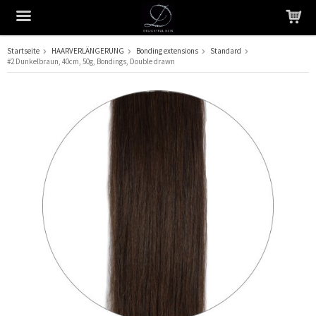
Startseite
HAARVERLÄNGERUNG
Bonding extensions
Standard
#2 Dunkelbraun, 40cm, 50g, Bondings, Double drawn
Das Produkt wurde in Ihren Warenkorb gelegt