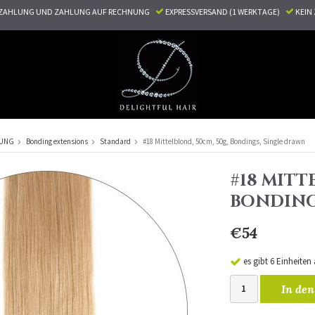
ZAHLUNG UND ZAHLUNG AUF RECHNUNG
EXPRESSVERSAND (1 WERKTAGE)
KEI
RUNG
Bonding extensions
Standard
#18 Mittelblond, 50cm, 50g, Bondings, Single drawn
#18 MITT
BONDING
€54
es gibt 6 Einheiten
In den