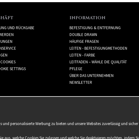
CHÄFT
INFORMATION
RUNG UND RÜCKGABE
BEFESTIGUNG & ENTFERNUNG
WERDEN
DOUBLE DRAWN
GUNGEN
HÄUFIGE FRAGEN
NSERVICE
LEITEN - BEFESTIGUNGMETHODEN
GGEN
LEITEN - FARBE
 COOKIES
LEITFADEN – WÄHLE DIE QUALITÄT
OKIE SETTINGS
PFLEGE
ÜBER DAS UNTERNEHMEN
NEWSLETTER
is und personalisierte Werbung zu bieten und unsere Websites zuverlässig und sich
Sie aus, welche Cookies Sie zulassen und welche Sie deaktivieren möchten, indem Sie