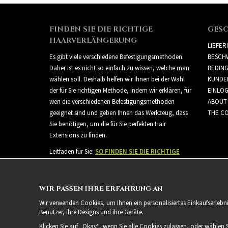
FINDEN SIE DIE RICHTIGE
GES
HAARVERLÄNGERUNG
LIEFE
Es gibt viele verschiedene Befestigungsmethoden.
BESCH
Daher ist es nicht so einfach zu wissen, welche man
BEDIN
wählen soll. Deshalb helfen wir Ihnen bei der Wahl
KUNDE
der für Sie richtigen Methode, indem wir erklären, für
EINLO
wen die verschiedenen Befestigungsmethoden
ABOUT
geeignet sind und geben Ihnen das Werkzeug, dass
THE CO
Sie benötigen, um die für Sie perfekten Hair
Extensions zu finden.
Leitfaden für Sie:
SO FINDEN SIE DIE RICHTIGE
HAARVERLÄNGERUNG
WIR PASSEN IHRE ERFAHRUNG AN
Wir verwenden Cookies, um Ihnen ein personalisiertes Einkaufserlebn
Benutzer, ihre Designs und ihre Geräte.
Klicken Sie auf „Okay“, wenn Sie alle Cookies zulassen, oder wählen 