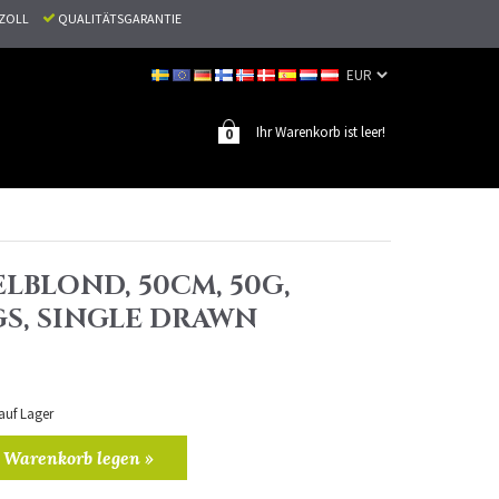
N ZOLL
QUALITÄTSGARANTIE
Ihr Warenkorb ist leer!
0
ELBLOND, 50CM, 50G,
S, SINGLE DRAWN
 auf Lager
 Warenkorb legen »