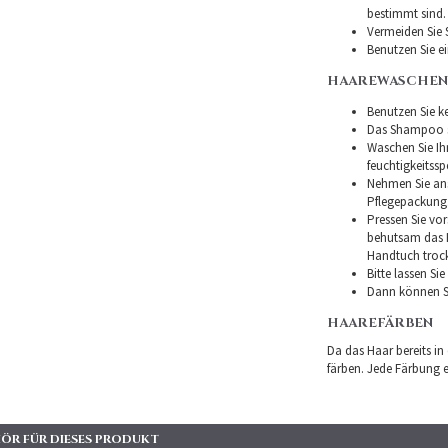
bestimmt sind.
Vermeiden Sie 
Benutzen Sie e
HAAREWASCHEN
Benutzen Sie ke
Das Shampoo so
Waschen Sie I
feuchtigkeitss
Nehmen Sie ans
Pflegepackung
Pressen Sie vor
behutsam das H
Handtuch troc
Bitte lassen Si
Dann können Si
HAAREFÄRBEN
Da das Haar bereits in
färben. Jede Färbung er
ÖR FÜR DIESES PRODUKT