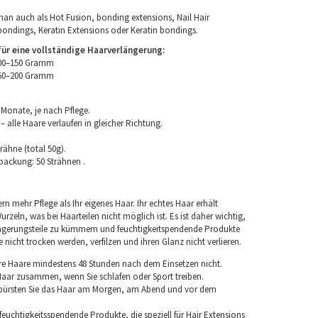
an auch als Hot Fusion, bonding extensions, Nail Hair
bondings, Keratin Extensions oder Keratin bondings.
r eine vollständige Haarverlängerung:
100–150 Gramm
150–200 Gramm
 Monate, je nach Pflege.
 alle Haare verlaufen in gleicher Richtung.
rähne (total 50g).
packung: 50 Strähnen .
rn mehr Pflege als Ihr eigenes Haar. Ihr echtes Haar erhält
rzeln, was bei Haarteilen nicht möglich ist. Es ist daher wichtig,
ngerungsteile zu kümmern und feuchtigkeitspendende Produkte
nicht trocken werden, verfilzen und ihren Glanz nicht verlieren.
re Haare mindestens 48 Stunden nach dem Einsetzen nicht.
 Haar zusammen, wenn Sie schlafen oder Sport treiben.
 bürsten Sie das Haar am Morgen, am Abend und vor dem
euchtigkeitsspendende Produkte, die speziell für Hair Extensions