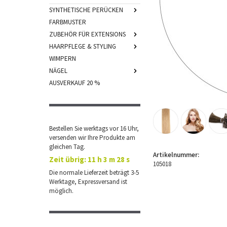
SYNTHETISCHE PERÜCKEN
FARBMUSTER
ZUBEHÖR FÜR EXTENSIONS
HAARPFLEGE & STYLING
WIMPERN
NÄGEL
AUSVERKAUF 20 %
Bestellen Sie werktags vor 16 Uhr,
versenden wir Ihre Produkte am
gleichen Tag.
Artikelnummer:
Zeit übrig:
11 h 3 m 27 s
105018
Die normale Lieferzeit beträgt 3-5
Werktage, Expressversand ist
möglich.