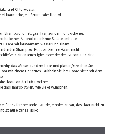
Salz- und Chlorwasser.
ine Haarmaske, ein Serum oder Haaröl.
in Shampoo für fettiges Haar, sondern für trockenes.
llte keinen Alkohol oder keine Sulfate enthalten.
hre Haare mit lauwarmem Wasser und einem
pendenden Shampoo. Rubbeln Sie Ihre Haare nicht.
chließend einen feuchtigkeitsspendenden Balsam und eine
.
sichtig das Wasser aus dem Haar und plätten/streichen Sie
aar mit einem Handtuch. Rubbeln Sie Ihre Haare nicht mit dem
ken.
e die Haare an der Luft trocknen.
e das Haar so stylen, wie Sie es wünschen.
 der Fabrik farbbehandelt wurde, empfehlen wir, das Haar nicht zu
folgt auf eigenes Risiko.