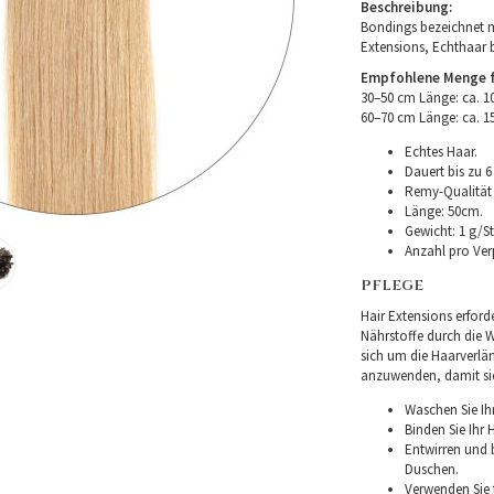
Beschreibung:
Bondings bezeichnet m
Extensions, Echthaar 
Empfohlene Menge fü
30–50 cm Länge: ca. 
60–70 cm Länge: ca. 
Echtes Haar.
Dauert bis zu 6
Remy-Qualität –
Länge: 50cm.
Gewicht: 1 g/St
Anzahl pro Ver
PFLEGE
Hair Extensions erforde
Nährstoffe durch die Wu
sich um die Haarverlä
anzuwenden, damit sie 
Waschen Sie Ih
Binden Sie Ihr
Entwirren und
Duschen.
Verwenden Sie f