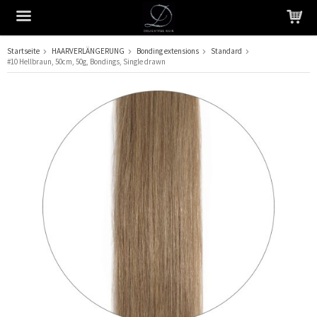
Startseite
HAARVERLÄNGERUNG
Bonding extensions
Standard
#10 Hellbraun, 50cm, 50g, Bondings, Single drawn
Das Produkt wurde in Ihren Warenkorb gelegt