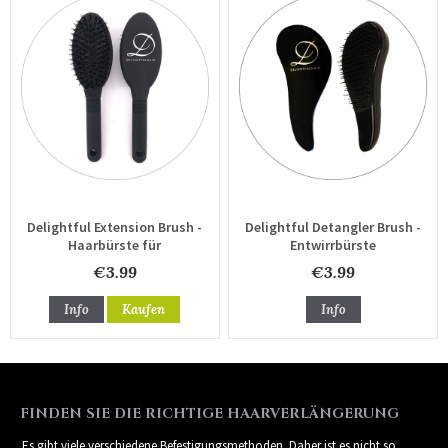
Delightful Extension Brush -
Delightful Detangler Brush -
Haarbürste für
Entwirrbürste
Haarverlängerungen
€3.99
€3.99
Info
Kaufen
Info
FINDEN SIE DIE RICHTIGE HAARVERLÄNGERUNG
Es gibt viele verschiedene Befestigungsmethoden. Daher ist es nicht so