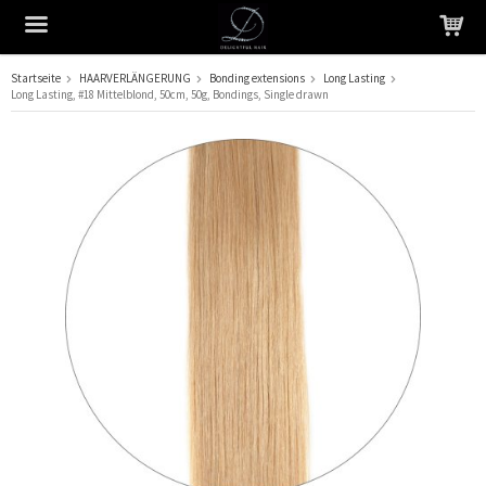
Startseite
HAARVERLÄNGERUNG
Bonding extensions
Long Lasting
Long Lasting, #18 Mittelblond, 50cm, 50g, Bondings, Single drawn
Das Produkt wurde in Ihren Warenkorb gelegt