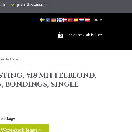
N ZOLL
QUALITÄTSGARANTIE
Ihr Warenkorb ist leer!
0
, Single drawn
TING, #18 MITTELBLOND,
G, BONDINGS, SINGLE
n auf Lager
 Warenkorb legen »