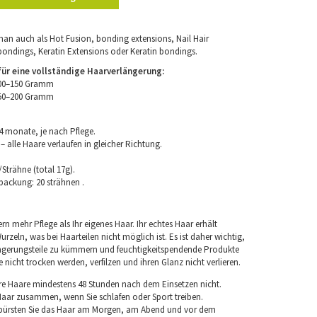
an auch als Hot Fusion, bonding extensions, Nail Hair
bondings, Keratin Extensions oder Keratin bondings.
r eine vollständige Haarverlängerung:
100–150 Gramm
150–200 Gramm
4 monate, je nach Pflege.
 alle Haare verlaufen in gleicher Richtung.
Strähne (total 17g).
packung: 20 strähnen .
rn mehr Pflege als Ihr eigenes Haar. Ihr echtes Haar erhält
rzeln, was bei Haarteilen nicht möglich ist. Es ist daher wichtig,
ngerungsteile zu kümmern und feuchtigkeitspendende Produkte
nicht trocken werden, verfilzen und ihren Glanz nicht verlieren.
re Haare mindestens 48 Stunden nach dem Einsetzen nicht.
 Haar zusammen, wenn Sie schlafen oder Sport treiben.
 bürsten Sie das Haar am Morgen, am Abend und vor dem