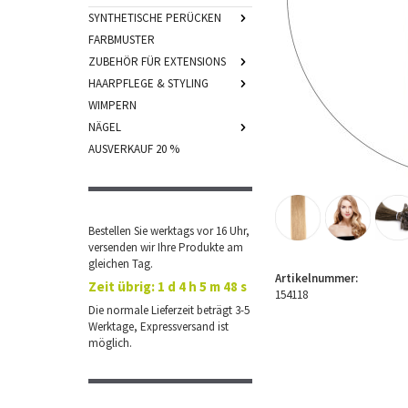
SYNTHETISCHE PERÜCKEN
FARBMUSTER
ZUBEHÖR FÜR EXTENSIONS
HAARPFLEGE & STYLING
WIMPERN
NÄGEL
AUSVERKAUF 20 %
Bestellen Sie werktags vor 16 Uhr,
versenden wir Ihre Produkte am
gleichen Tag.
Artikelnummer:
Zeit übrig:
1 d 4 h 5 m 48 s
154118
Die normale Lieferzeit beträgt 3-5
Werktage, Expressversand ist
möglich.