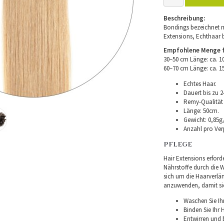
Beschreibung:
Bondings bezeichnet m
Extensions, Echthaar 
Empfohlene Menge fü
30–50 cm Länge: ca. 
60–70 cm Länge: ca. 
Echtes Haar.
Dauert bis zu 2
Remy-Qualität –
Länge: 50cm.
Gewicht: 0,85g/
Anzahl pro Ver
PFLEGE
Hair Extensions erforde
Nährstoffe durch die Wu
sich um die Haarverlä
anzuwenden, damit sie 
Waschen Sie Ih
Binden Sie Ihr
Entwirren und