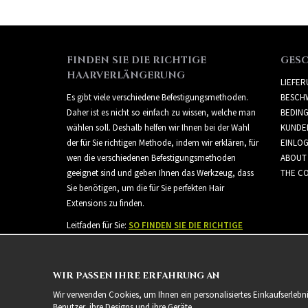
FINDEN SIE DIE RICHTIGE
GES
HAARVERLÄNGERUNG
LIEFE
Es gibt viele verschiedene Befestigungsmethoden.
BESCH
Daher ist es nicht so einfach zu wissen, welche man
BEDIN
wählen soll. Deshalb helfen wir Ihnen bei der Wahl
KUNDE
der für Sie richtigen Methode, indem wir erklären, für
EINLO
wen die verschiedenen Befestigungsmethoden
ABOUT
geeignet sind und geben Ihnen das Werkzeug, dass
THE CO
Sie benötigen, um die für Sie perfekten Hair
Extensions zu finden.
Leitfaden für Sie:
SO FINDEN SIE DIE RICHTIGE
HAARVERLÄNGERUNG
WIR PASSEN IHRE ERFAHRUNG AN
Wir verwenden Cookies, um Ihnen ein personalisiertes Einkaufserlebn
Benutzer, ihre Designs und ihre Geräte.