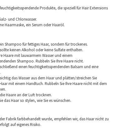
euchtigkeitsspendende Produkte, die speziell für Hair Extensions
Salz- und Chlorwasser.
ine Haarmaske, ein Serum oder Haaröl.
in Shampoo für fettiges Haar, sondern für trockenes.
llte keinen Alkohol oder keine Sulfate enthalten.
hre Haare mit lauwarmem Wasser und einem
pendenden Shampoo. Rubbeln Sie Ihre Haare nicht.
chließend einen feuchtigkeitsspendenden Balsam und eine
.
sichtig das Wasser aus dem Haar und plätten/streichen Sie
aar mit einem Handtuch. Rubbeln Sie Ihre Haare nicht mit dem
ken.
e die Haare an der Luft trocknen.
e das Haar so stylen, wie Sie es wünschen.
 der Fabrik farbbehandelt wurde, empfehlen wir, das Haar nicht zu
folgt auf eigenes Risiko.