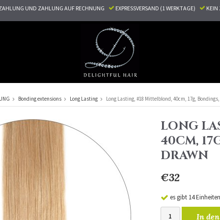
ZAHLUNG UND ZAHLUNG AUF RECHNUNG
EXPRESSVERSAND (1 WERKTAGE)
KEI
RUNG
Bonding extensions
Long Lasting
Long Lasting, #18 Mittelblond, 40cm, 17g, Bondings
LONG LAS
40CM, 17
DRAWN
€32
es gibt 14 Einheite
In den