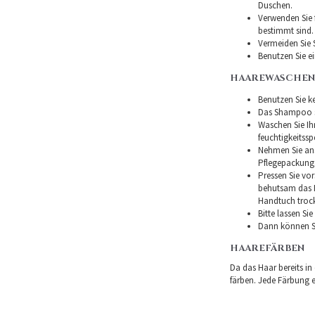
Duschen.
Verwenden Sie f
bestimmt sind.
Vermeiden Sie 
Benutzen Sie e
HAAREWASCHEN
Benutzen Sie ke
Das Shampoo so
Waschen Sie I
feuchtigkeitss
Nehmen Sie ans
Pflegepackung
Pressen Sie vor
behutsam das H
Handtuch troc
Bitte lassen Si
Dann können Si
HAAREFÄRBEN
Da das Haar bereits in
färben. Jede Färbung er