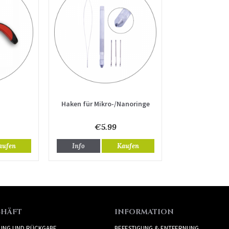
Haken für Mikro-/Nanoringe
€5.99
aufen
Info
Kaufen
CHÄFT
INFORMATION
RUNG UND RÜCKGABE
BEFESTIGUNG & ENTFERNUNG