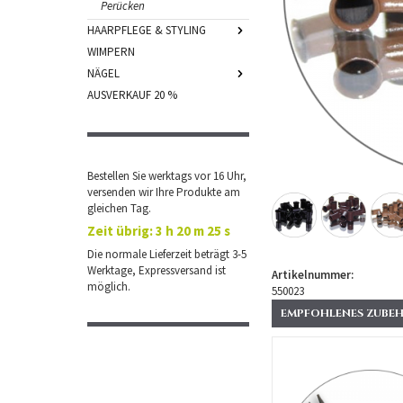
Perücken
HAARPFLEGE & STYLING
WIMPERN
NÄGEL
AUSVERKAUF 20 %
Bestellen Sie werktags vor 16 Uhr,
versenden wir Ihre Produkte am
gleichen Tag.
Zeit übrig:
3 h 20 m 25 s
Die normale Lieferzeit beträgt 3-5
Werktage, Expressversand ist
Artikelnummer:
möglich.
550023
EMPFOHLENES ZUBEH