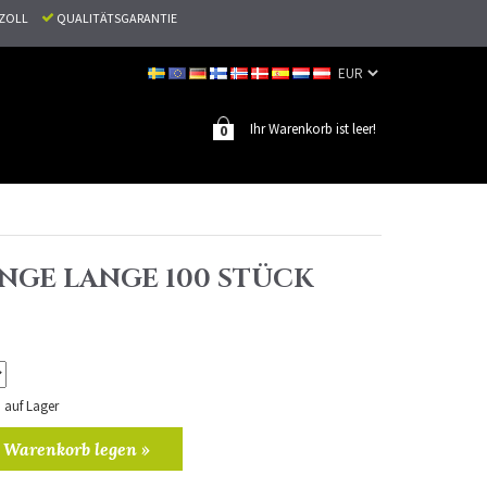
N ZOLL
QUALITÄTSGARANTIE
Ihr Warenkorb ist leer!
0
NGE LANGE 100 STÜCK
n auf Lager
 Warenkorb legen »