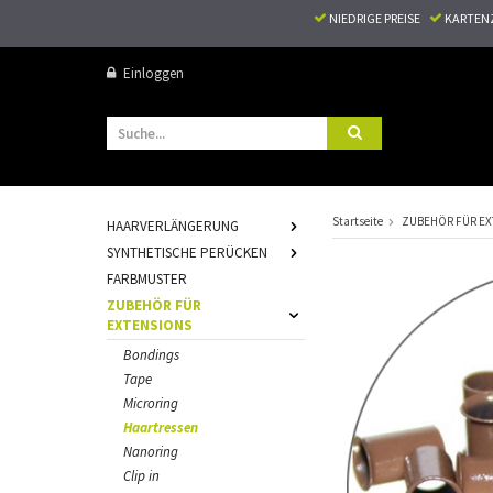
NIEDRIGE PREISE
KARTEN
Einloggen
Startseite
ZUBEHÖR FÜR EX
HAARVERLÄNGERUNG
SYNTHETISCHE PERÜCKEN
FARBMUSTER
ZUBEHÖR FÜR
EXTENSIONS
Bondings
Tape
Microring
Haartressen
Nanoring
Clip in