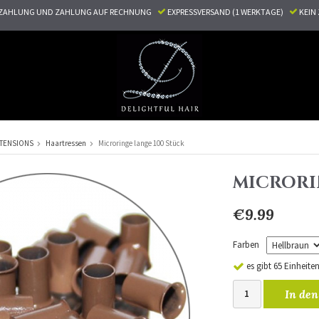
ZAHLUNG UND ZAHLUNG AUF RECHNUNG
EXPRESSVERSAND (1 WERKTAGE)
KEI
TENSIONS
Haartressen
Microringe lange 100 Stück
MICRORI
€9.99
Farben
es gibt 65 Einheite
In den