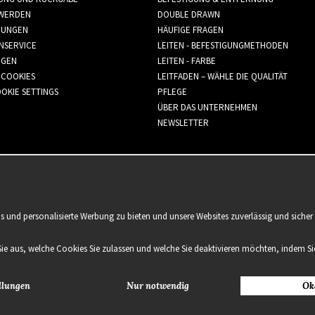
WERDEN
DOUBLE DRAWN
GUNGEN
HÄUFIGE FRAGEN
NSERVICE
LEITEN - BEFESTIGUNGMETHODEN
GGEN
LEITEN - FARBE
 COOKIES
LEITFADEN – WÄHLE DIE QUALITÄT
OKIE SETTINGS
PFLEGE
ÜBER DAS UNTERNEHMEN
NEWSLETTER
is und personalisierte Werbung zu bieten und unsere Websites zuverlässig und sich
Sie aus, welche Cookies Sie zulassen und welche Sie deaktivieren möchten, indem Sie
llungen
Nur notwendig
Ok
2021 Delightful Hair