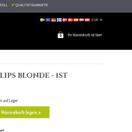
N ZOLL
QUALITÄTSGARANTIE
Ihr Warenkorb ist leer!
0
LIPS BLONDE - 1ST
en auf Lager
 Warenkorb legen »
eet