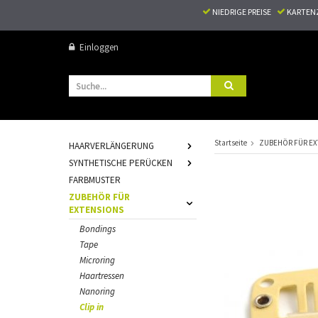
NIEDRIGE PREISE
KARTEN
Einloggen
Startseite
ZUBEHÖR FÜR EX
HAARVERLÄNGERUNG
SYNTHETISCHE PERÜCKEN
FARBMUSTER
ZUBEHÖR FÜR
EXTENSIONS
Bondings
Tape
Microring
Haartressen
Nanoring
Clip in