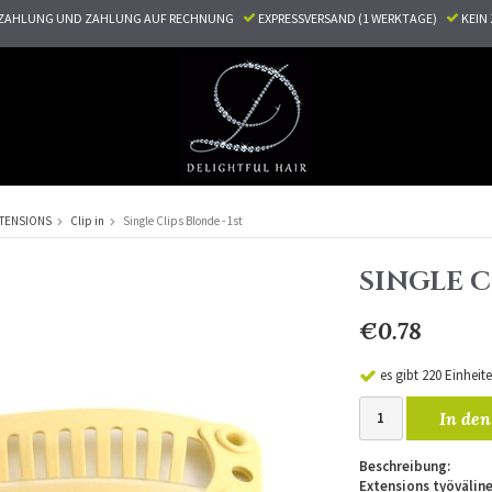
ZAHLUNG UND ZAHLUNG AUF RECHNUNG
EXPRESSVERSAND (1 WERKTAGE)
KEI
TENSIONS
Clip in
Single Clips Blonde - 1st
SINGLE C
€0.78
es gibt 220 Einheit
In den
Beschreibung:
Extensions työvälin