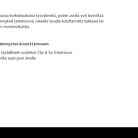
a korkealaatuisia työvälineitä, joiden avulla voit kiinnittää
ennykset (extensions) oikealla tavalla kuluttamatta tukkaasi tai
an monimutkaista.
dennysten kiinnittämiseen:
t täydellisesti sovitetun Clip & Go Extensions
oka sopii juuri sinulle.