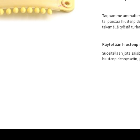
Tarjoamme ammattimaisi
tai poistaa hiustenpid
tekemällä työstä turh
Käytetään hiustenpi
Suositellaan jota saisi
hiustenpidennyssetin, j