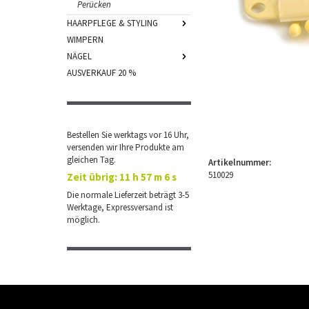
Perücken
HAARPFLEGE & STYLING
WIMPERN
NÄGEL
AUSVERKAUF 20 %
Bestellen Sie werktags vor 16 Uhr,
versenden wir Ihre Produkte am
gleichen Tag.
Artikelnummer:
510029
Zeit übrig:
11 h 57 m 5 s
Die normale Lieferzeit beträgt 3-5
Werktage, Expressversand ist
möglich.