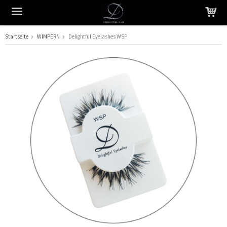
Startseite
WIMPERN
Delightful Eyelashes WSP
Das Produkt wurde in Ihren Warenkorb gelegt