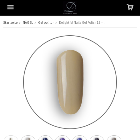
Startseite
NÄGEL
Gel politur
Delightful Nails Gel Polish 15 ml
Das Produkt wurde in Ihren Warenkorb gelegt