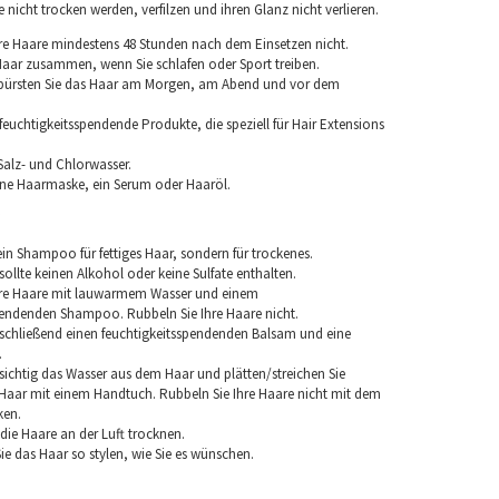
nicht trocken werden, verfilzen und ihren Glanz nicht verlieren.
re Haare mindestens 48 Stunden nach dem Einsetzen nicht.
 Haar zusammen, wenn Sie schlafen oder Sport treiben.
 bürsten Sie das Haar am Morgen, am Abend und vor dem
euchtigkeitsspendende Produkte, die speziell für Hair Extensions
Salz- und Chlorwasser.
ine Haarmaske, ein Serum oder Haaröl.
in Shampoo für fettiges Haar, sondern für trockenes.
llte keinen Alkohol oder keine Sulfate enthalten.
hre Haare mit lauwarmem Wasser und einem
pendenden Shampoo. Rubbeln Sie Ihre Haare nicht.
chließend einen feuchtigkeitsspendenden Balsam und eine
.
sichtig das Wasser aus dem Haar und plätten/streichen Sie
aar mit einem Handtuch. Rubbeln Sie Ihre Haare nicht mit dem
ken.
e die Haare an der Luft trocknen.
e das Haar so stylen, wie Sie es wünschen.