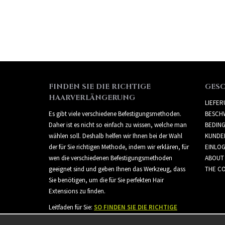
FINDEN SIE DIE RICHTIGE
GES
HAARVERLÄNGERUNG
LIEFE
Es gibt viele verschiedene Befestigungsmethoden.
BESCH
Daher ist es nicht so einfach zu wissen, welche man
BEDIN
wählen soll. Deshalb helfen wir Ihnen bei der Wahl
KUNDE
der für Sie richtigen Methode, indem wir erklären, für
EINLO
wen die verschiedenen Befestigungsmethoden
ABOUT
geeignet sind und geben Ihnen das Werkzeug, dass
THE CO
Sie benötigen, um die für Sie perfekten Hair
Extensions zu finden.
Leitfaden für Sie:
SO FINDEN SIE DIE RICHTIGE
HAARVERLÄNGERUNG