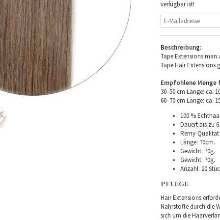
verfügbar ist!
Beschreibung:
Tape Extensions man a
Tape Hair Extensions 
Empfohlene Menge fü
30–50 cm Länge: ca. 
60–70 cm Länge: ca. 
100 % Echthaar
Dauert bis zu 6
Remy-Qualität –
Länge: 70cm.
Gewicht: 70g.
Gewicht: 70g.
Anzahl: 20 Stüc
PFLEGE
Hair Extensions erforde
Nährstoffe durch die Wu
sich um die Haarverlä