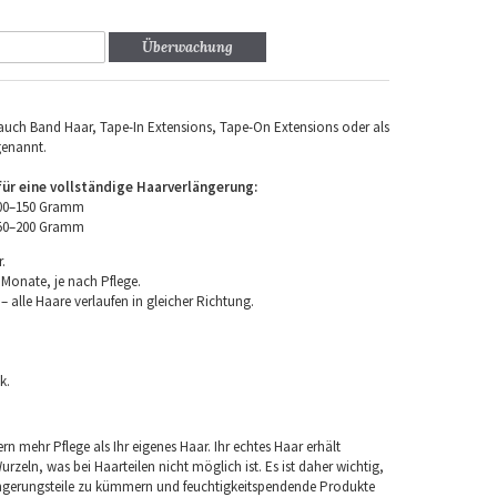
Überwachung
uch Band Haar, Tape-In Extensions, Tape-On Extensions oder als
genannt.
r eine vollständige Haarverlängerung:
100–150 Gramm
150–200 Gramm
.
 Monate, je nach Pflege.
 alle Haare verlaufen in gleicher Richtung.
k.
rn mehr Pflege als Ihr eigenes Haar. Ihr echtes Haar erhält
rzeln, was bei Haarteilen nicht möglich ist. Es ist daher wichtig,
ngerungsteile zu kümmern und feuchtigkeitspendende Produkte