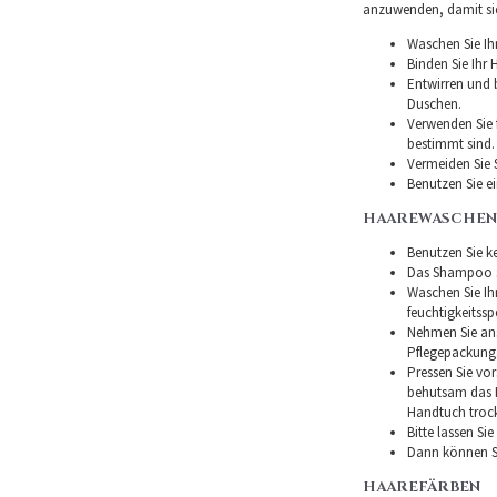
anzuwenden, damit sie 
Waschen Sie Ih
Binden Sie Ihr
Entwirren und
Duschen.
Verwenden Sie f
bestimmt sind.
Vermeiden Sie 
Benutzen Sie e
HAAREWASCHEN
Benutzen Sie ke
Das Shampoo so
Waschen Sie I
feuchtigkeitss
Nehmen Sie ans
Pflegepackung
Pressen Sie vor
behutsam das H
Handtuch troc
Bitte lassen Si
Dann können Si
HAAREFÄRBEN