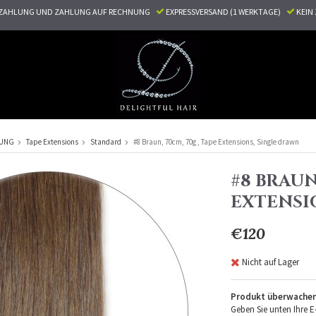
ZAHLUNG UND ZAHLUNG AUF RECHNUNG
EXPRESSVERSAND (1 WERKTAGE)
KEI
RUNG
Tape Extensions
Standard
#8 Braun, 70cm, 70g , Tape Extensions, Single drawn
#8 BRAUN,
EXTENSI
€120
Nicht auf Lager
Produkt überwache
Geben Sie unten Ihre E