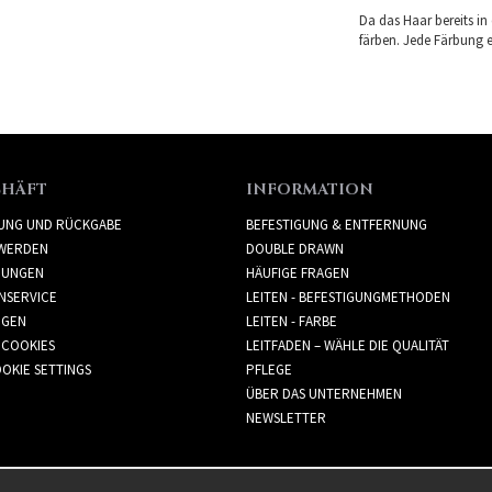
Da das Haar bereits in
färben. Jede Färbung er
CHÄFT
INFORMATION
RUNG UND RÜCKGABE
BEFESTIGUNG & ENTFERNUNG
WERDEN
DOUBLE DRAWN
GUNGEN
HÄUFIGE FRAGEN
NSERVICE
LEITEN - BEFESTIGUNGMETHODEN
GGEN
LEITEN - FARBE
 COOKIES
LEITFADEN – WÄHLE DIE QUALITÄT
OKIE SETTINGS
PFLEGE
ÜBER DAS UNTERNEHMEN
NEWSLETTER