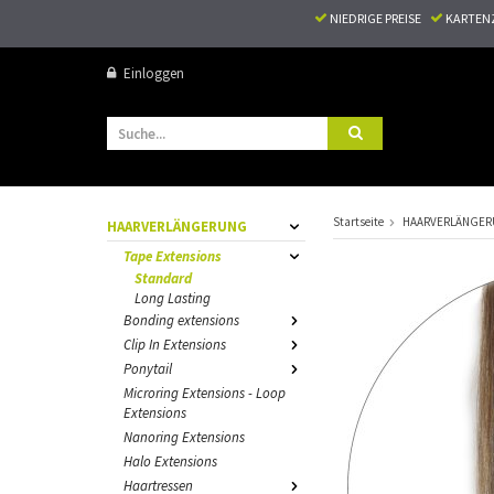
NIEDRIGE PREISE
KARTEN
Einloggen
Startseite
HAARVERLÄNGE
HAARVERLÄNGERUNG
Tape Extensions
Standard
Long Lasting
Bonding extensions
Clip In Extensions
Ponytail
Microring Extensions - Loop
Extensions
Nanoring Extensions
Halo Extensions
Haartressen