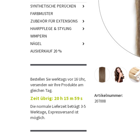
SYNTHETISCHE PERÜCKEN
FARBMUSTER
ZUBEHÖR FÜR EXTENSIONS
HAARPFLEGE & STYLING
WIMPERN
NÄGEL
AUSVERKAUF 20 %
Bestellen Sie werktags vor 16 Uhr,
versenden wir Ihre Produkte am
gleichen Tag.
Artikelnummer:
Zeit übrig:
20 h 15 m 58 s
207008
Die normale Lieferzeit beträgt 3-5
Werktage, Expressversand ist
möglich.