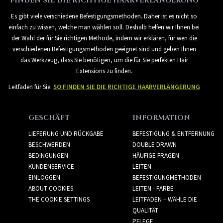
FINDEN SIE DIE RICHTIGE HAARVERLÄNGERUNG
Es gibt viele verschiedene Befestigungsmethoden. Daher ist es nicht so
einfach zu wissen, welche man wählen soll. Deshalb helfen wir Ihnen bei
der Wahl der für Sie richtigen Methode, indem wir erklären, für wen die
verschiedenen Befestigungsmethoden geeignet sind und geben Ihnen
das Werkzeug, dass Sie benötigen, um die für Sie perfekten Hair
Extensions zu finden.
Leitfaden für Sie:
SO FINDEN SIE DIE RICHTIGE HAARVERLÄNGERUNG
GESCHÄFT
INFORMATION
LIEFERUNG UND RÜCKGABE
BEFESTIGUNG & ENTFERNUNG
BESCHWERDEN
DOUBLE DRAWN
BEDINGUNGEN
HÄUFIGE FRAGEN
KUNDENSERVICE
LEITEN -
EINLOGGEN
BEFESTIGUNGMETHODEN
ABOUT COOKIES
LEITEN - FARBE
THE COOKIE SETTINGS
LEITFADEN – WÄHLE DIE
QUALITÄT
PFLEGE