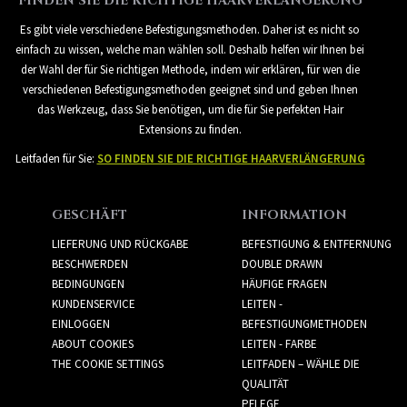
FINDEN SIE DIE RICHTIGE HAARVERLÄNGERUNG
Es gibt viele verschiedene Befestigungsmethoden. Daher ist es nicht so
einfach zu wissen, welche man wählen soll. Deshalb helfen wir Ihnen bei
der Wahl der für Sie richtigen Methode, indem wir erklären, für wen die
verschiedenen Befestigungsmethoden geeignet sind und geben Ihnen
das Werkzeug, dass Sie benötigen, um die für Sie perfekten Hair
Extensions zu finden.
Leitfaden für Sie:
SO FINDEN SIE DIE RICHTIGE HAARVERLÄNGERUNG
GESCHÄFT
INFORMATION
LIEFERUNG UND RÜCKGABE
BEFESTIGUNG & ENTFERNUNG
BESCHWERDEN
DOUBLE DRAWN
BEDINGUNGEN
HÄUFIGE FRAGEN
KUNDENSERVICE
LEITEN -
EINLOGGEN
BEFESTIGUNGMETHODEN
ABOUT COOKIES
LEITEN - FARBE
THE COOKIE SETTINGS
LEITFADEN – WÄHLE DIE
QUALITÄT
PFLEGE