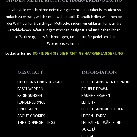
FINDEN SIE DIE RICHTIGE HAARVERLÄNGERUNG
Es gibt viele verschiedene Befestigungsmethoden. Daher ist es nicht so
einfach zu wissen, welche man wählen soll. Deshalb helfen wir Ihnen bei
der Wahl der für Sie richtigen Methode, indem wir erklären, für wen die
verschiedenen Befestigungsmethoden geeignet sind und geben Ihnen
das Werkzeug, dass Sie benötigen, um die für Sie perfekten Hair
Extensions zu finden.
Leitfaden für Sie:
SO FINDEN SIE DIE RICHTIGE HAARVERLÄNGERUNG
GESCHÄFT
INFORMATION
LIEFERUNG UND RÜCKGABE
BEFESTIGUNG & ENTFERNUNG
BESCHWERDEN
DOUBLE DRAWN
BEDINGUNGEN
HÄUFIGE FRAGEN
KUNDENSERVICE
LEITEN -
EINLOGGEN
BEFESTIGUNGMETHODEN
ABOUT COOKIES
LEITEN - FARBE
THE COOKIE SETTINGS
LEITFADEN – WÄHLE DIE
QUALITÄT
PFLEGE