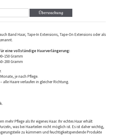
Überwachung
uch Band Haar, Tape-In Extensions, Tape-On Extensions oder als
genannt.
r eine vollständige Haarverlängerung:
100–150 Gramm
150–200 Gramm
.
 Monate, je nach Pflege.
 alle Haare verlaufen in gleicher Richtung.
k.
rn mehr Pflege als Ihr eigenes Haar. Ihr echtes Haar erhält
rzeln, was bei Haarteilen nicht möglich ist. Es ist daher wichtig,
ngerungsteile zu kümmern und feuchtigkeitspendende Produkte