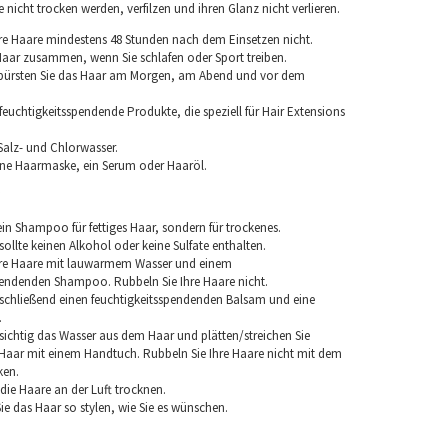
nicht trocken werden, verfilzen und ihren Glanz nicht verlieren.
re Haare mindestens 48 Stunden nach dem Einsetzen nicht.
 Haar zusammen, wenn Sie schlafen oder Sport treiben.
 bürsten Sie das Haar am Morgen, am Abend und vor dem
euchtigkeitsspendende Produkte, die speziell für Hair Extensions
Salz- und Chlorwasser.
ine Haarmaske, ein Serum oder Haaröl.
in Shampoo für fettiges Haar, sondern für trockenes.
llte keinen Alkohol oder keine Sulfate enthalten.
hre Haare mit lauwarmem Wasser und einem
pendenden Shampoo. Rubbeln Sie Ihre Haare nicht.
chließend einen feuchtigkeitsspendenden Balsam und eine
.
sichtig das Wasser aus dem Haar und plätten/streichen Sie
aar mit einem Handtuch. Rubbeln Sie Ihre Haare nicht mit dem
ken.
e die Haare an der Luft trocknen.
e das Haar so stylen, wie Sie es wünschen.