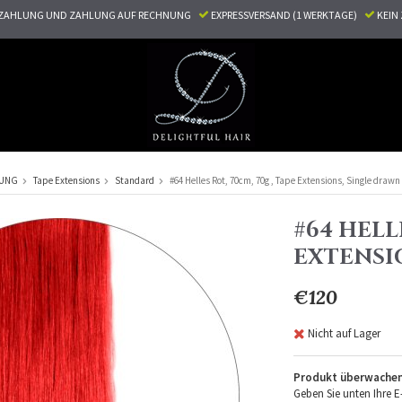
ZAHLUNG UND ZAHLUNG AUF RECHNUNG
EXPRESSVERSAND (1 WERKTAGE)
KEI
RUNG
Tape Extensions
Standard
#64 Helles Rot, 70cm, 70g , Tape Extensions, Single drawn
#64 HELLE
EXTENSI
€120
Nicht auf Lager
Produkt überwache
Geben Sie unten Ihre E