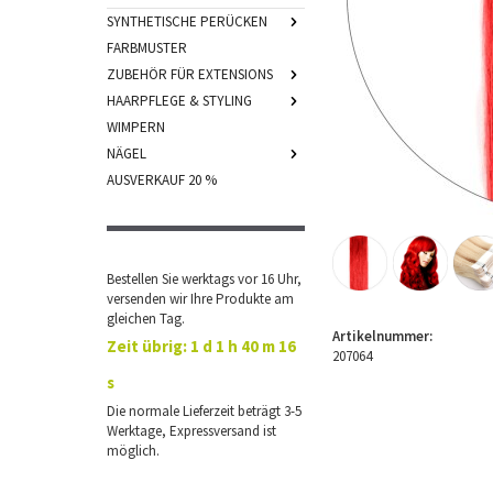
SYNTHETISCHE PERÜCKEN
FARBMUSTER
ZUBEHÖR FÜR EXTENSIONS
HAARPFLEGE & STYLING
WIMPERN
NÄGEL
AUSVERKAUF 20 %
Bestellen Sie werktags vor 16 Uhr,
versenden wir Ihre Produkte am
gleichen Tag.
Artikelnummer:
Zeit übrig:
1 d 1 h 40 m 15
207064
s
Die normale Lieferzeit beträgt 3-5
Werktage, Expressversand ist
möglich.