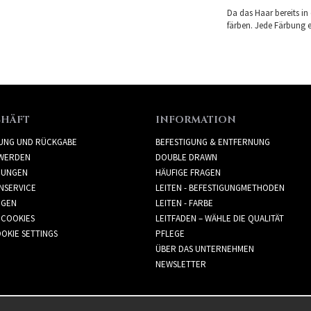
Da das Haar bereits in
färben. Jede Färbung er
CHÄFT
INFORMATION
RUNG UND RÜCKGABE
BEFESTIGUNG & ENTFERNUNG
WERDEN
DOUBLE DRAWN
GUNGEN
HÄUFIGE FRAGEN
NSERVICE
LEITEN - BEFESTIGUNGMETHODEN
GGEN
LEITEN - FARBE
 COOKIES
LEITFADEN – WÄHLE DIE QUALITÄT
OKIE SETTINGS
PFLEGE
ÜBER DAS UNTERNEHMEN
NEWSLETTER