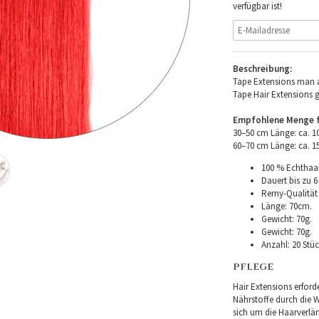
verfügbar ist!
Beschreibung:
Tape Extensions man a
Tape Hair Extensions 
Empfohlene Menge fü
30–50 cm Länge: ca. 
60–70 cm Länge: ca. 
100 % Echthaar
Dauert bis zu 6
Remy-Qualität –
Länge: 70cm.
Gewicht: 70g.
Gewicht: 70g.
Anzahl: 20 Stüc
PFLEGE
Hair Extensions erforde
Nährstoffe durch die Wu
sich um die Haarverlä