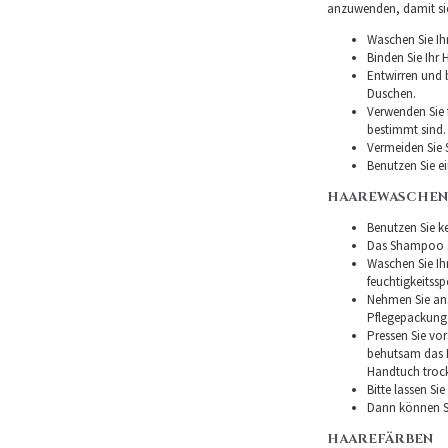
anzuwenden, damit sie 
Waschen Sie Ih
Binden Sie Ihr
Entwirren und
Duschen.
Verwenden Sie f
bestimmt sind.
Vermeiden Sie 
Benutzen Sie e
HAAREWASCHEN
Benutzen Sie ke
Das Shampoo so
Waschen Sie I
feuchtigkeitss
Nehmen Sie ans
Pflegepackung
Pressen Sie vor
behutsam das H
Handtuch troc
Bitte lassen Si
Dann können Si
HAAREFÄRBEN