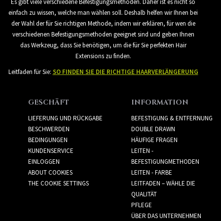
Es gibt viele verschiedene Befestigungsmethoden. Daher ist es nicht so
einfach zu wissen, welche man wählen soll. Deshalb helfen wir Ihnen bei
der Wahl der für Sie richtigen Methode, indem wir erklären, für wen die
verschiedenen Befestigungsmethoden geeignet sind und geben Ihnen
das Werkzeug, dass Sie benötigen, um die für Sie perfekten Hair
Extensions zu finden.
Leitfaden für Sie:
SO FINDEN SIE DIE RICHTIGE HAARVERLÄNGERUNG
GESCHÄFT
INFORMATION
LIEFERUNG UND RÜCKGABE
BEFESTIGUNG & ENTFERNUNG
BESCHWERDEN
DOUBLE DRAWN
BEDINGUNGEN
HÄUFIGE FRAGEN
KUNDENSERVICE
LEITEN -
EINLOGGEN
BEFESTIGUNGMETHODEN
ABOUT COOKIES
LEITEN - FARBE
THE COOKIE SETTINGS
LEITFADEN – WÄHLE DIE
QUALITÄT
PFLEGE
ÜBER DAS UNTERNEHMEN