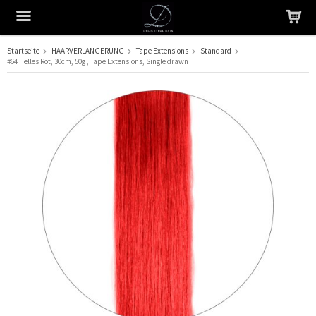
Startseite
HAARVERLÄNGERUNG
Tape Extensions
Standard
#64 Helles Rot, 30cm, 50g , Tape Extensions, Single drawn
Das Produkt wurde in Ihren Warenkorb gelegt