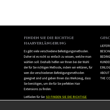
FINDEN SIE DIE RICHTIGE
GES
HAARVERLÄNGERUNG
LIEFE
Es gibt viele verschiedene Befestigungsmethoden.
BESCH
Daher ist es nicht so einfach zu wissen, welche man
BEDIN
wählen soll. Deshalb helfen wir Ihnen bei der Wahl
KUNDE
der für Sie richtigen Methode, indem wir erklären, für
EINLO
wen die verschiedenen Befestigungsmethoden
ABOUT
geeignet sind und geben Ihnen das Werkzeug, dass
THE CO
Sie benötigen, um die für Sie perfekten Hair
Extensions zu finden.
Leitfaden für Sie:
SO FINDEN SIE DIE RICHTIGE
HAARVERLÄNGERUNG