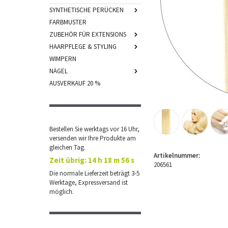
SYNTHETISCHE PERÜCKEN
FARBMUSTER
ZUBEHÖR FÜR EXTENSIONS
HAARPFLEGE & STYLING
WIMPERN
NÄGEL
AUSVERKAUF 20 %
Bestellen Sie werktags vor 16 Uhr,
versenden wir Ihre Produkte am
gleichen Tag.
Artikelnummer:
Zeit übrig:
14 h 18 m 56 s
206561
Die normale Lieferzeit beträgt 3-5
Werktage, Expressversand ist
möglich.