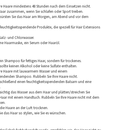
re Haare mindestens 48 Stunden nach dem Einsetzen nicht.
 Haar zusammen, wenn Sie schlafen oder Sport treiben.
 bürsten Sie das Haar am Morgen, am Abend und vor dem
euchtigkeitsspendende Produkte, die speziell für Hair Extensions
Salz- und Chlorwasser.
ine Haarmaske, ein Serum oder Haaröl.
in Shampoo für fettiges Haar, sondern für trockenes.
llte keinen Alkohol oder keine Sulfate enthalten.
hre Haare mit lauwarmem Wasser und einem
pendenden Shampoo. Rubbeln Sie Ihre Haare nicht.
chließend einen feuchtigkeitsspendenden Balsam und eine
.
sichtig das Wasser aus dem Haar und plätten/streichen Sie
aar mit einem Handtuch. Rubbeln Sie Ihre Haare nicht mit dem
ken.
e die Haare an der Luft trocknen.
e das Haar so stylen, wie Sie es wünschen.