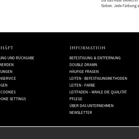
Da das Haar bereits in
färben. Jede Färbung er
CHÄFT
INFORMATION
RUNG UND RÜCKGABE
BEFESTIGUNG & ENTFERNUNG
WERDEN
DOUBLE DRAWN
GUNGEN
HÄUFIGE FRAGEN
NSERVICE
LEITEN - BEFESTIGUNGMETHODEN
GGEN
LEITEN - FARBE
 COOKIES
LEITFADEN – WÄHLE DIE QUALITÄT
OKIE SETTINGS
PFLEGE
ÜBER DAS UNTERNEHMEN
NEWSLETTER