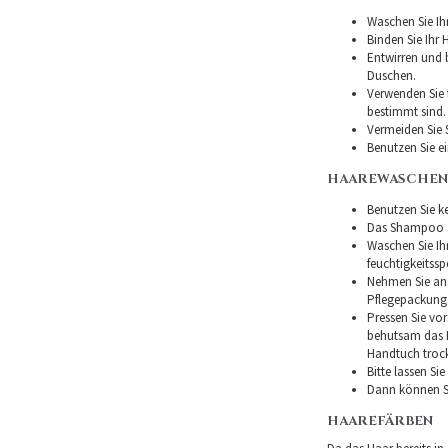
Waschen Sie Ih
Binden Sie Ihr
Entwirren und
Duschen.
Verwenden Sie f
bestimmt sind.
Vermeiden Sie 
Benutzen Sie e
HAAREWASCHEN
Benutzen Sie ke
Das Shampoo so
Waschen Sie I
feuchtigkeitss
Nehmen Sie ans
Pflegepackung
Pressen Sie vor
behutsam das H
Handtuch troc
Bitte lassen Si
Dann können Si
HAAREFÄRBEN