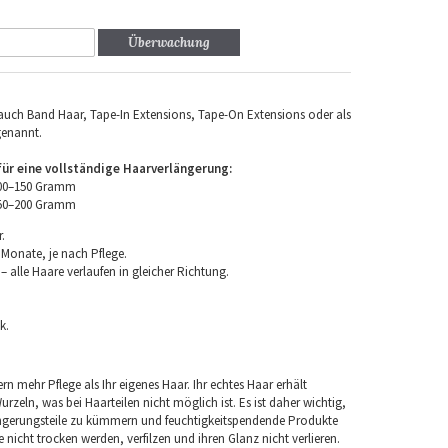
Überwachung
uch Band Haar, Tape-In Extensions, Tape-On Extensions oder als
genannt.
r eine vollständige Haarverlängerung:
100–150 Gramm
150–200 Gramm
.
 Monate, je nach Pflege.
 alle Haare verlaufen in gleicher Richtung.
k.
rn mehr Pflege als Ihr eigenes Haar. Ihr echtes Haar erhält
rzeln, was bei Haarteilen nicht möglich ist. Es ist daher wichtig,
ngerungsteile zu kümmern und feuchtigkeitspendende Produkte
nicht trocken werden, verfilzen und ihren Glanz nicht verlieren.