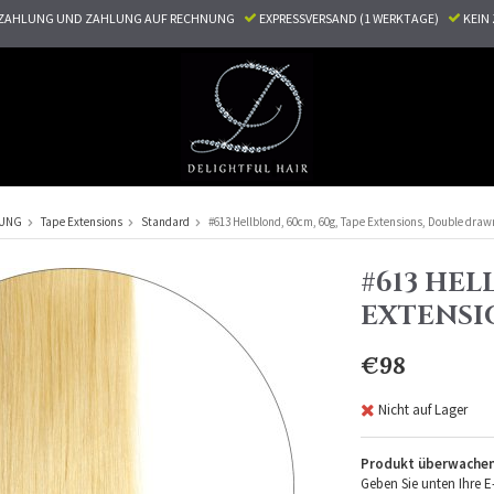
ZAHLUNG UND ZAHLUNG AUF RECHNUNG
EXPRESSVERSAND (1 WERKTAGE)
KEI
RUNG
Tape Extensions
Standard
#613 Hellblond, 60cm, 60g, Tape Extensions, Double draw
#613 HEL
EXTENSI
€98
Nicht auf Lager
Produkt überwache
Geben Sie unten Ihre E