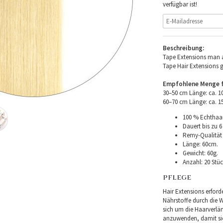
verfügbar ist!
Beschreibung:
Tape Extensions man a
Tape Hair Extensions 
Empfohlene Menge fü
30–50 cm Länge: ca. 
60–70 cm Länge: ca. 
100 % Echthaar
Dauert bis zu 6
Remy-Qualität –
Länge: 60cm.
Gewicht: 60g.
Anzahl: 20 Stüc
PFLEGE
Hair Extensions erforde
Nährstoffe durch die Wu
sich um die Haarverlä
anzuwenden, damit sie 