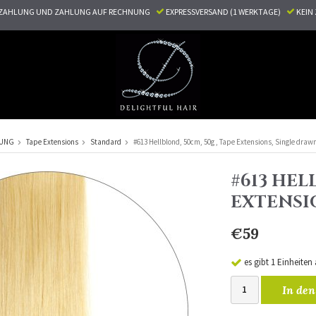
ZAHLUNG UND ZAHLUNG AUF RECHNUNG
EXPRESSVERSAND (1 WERKTAGE)
KEI
RUNG
Tape Extensions
Standard
#613 Hellblond, 50cm, 50g , Tape Extensions, Single draw
#613 HEL
EXTENSI
€59
es gibt 1 Einheiten
In den