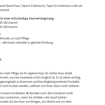
uch Band Haar, Tape-In Extensions, Tape-On Extensions oder als
genannt.
r eine vollständige Haarverlängerung:
100–150 Gramm
150–200 Gramm
.
 Monate, je nach Pflege.
 alle Haare verlaufen in gleicher Richtung.
k.
rn mehr Pflege als Ihr eigenes Haar. Ihr echtes Haar erhält
rzeln, was bei Haarteilen nicht möglich ist. Es ist daher wichtig,
ngerungsteile zu kümmern und feuchtigkeitspendende Produkte
nicht trocken werden, verfilzen und ihren Glanz nicht verlieren.
re Haare mindestens 48 Stunden nach dem Einsetzen nicht.
 Haar zusammen, wenn Sie schlafen oder Sport treiben.
 bürsten Sie das Haar am Morgen, am Abend und vor dem