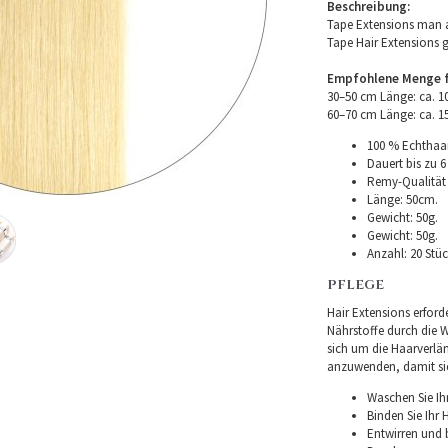
Beschreibung:
Tape Extensions man a
Tape Hair Extensions 
Empfohlene Menge fü
30–50 cm Länge: ca. 
60–70 cm Länge: ca. 
100 % Echthaar
Dauert bis zu 6
Remy-Qualität –
Länge: 50cm.
Gewicht: 50g.
Gewicht: 50g.
Anzahl: 20 Stüc
PFLEGE
Hair Extensions erforde
Nährstoffe durch die Wu
sich um die Haarverlä
anzuwenden, damit sie 
Waschen Sie Ih
Binden Sie Ihr
Entwirren und