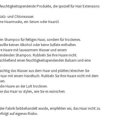
euchtigkeitsspendende Produkte, die speziell für Hair Extensions
Salz- und Chlorwasser.
ine Haarmaske, ein Serum oder Haaröl.
in Shampoo für fettiges Haar, sondern für trockenes.
llte keinen Alkohol oder keine Sulfate enthalten.
hre Haare mit lauwarmem Wasser und einem
pendenden Shampoo. Rubbeln Sie Ihre Haare nicht.
chließend einen feuchtigkeitsspendenden Balsam und eine
.
sichtig das Wasser aus dem Haar und plätten/streichen Sie
aar mit einem Handtuch. Rubbeln Sie Ihre Haare nicht mit dem
ken.
e die Haare an der Luft trocknen.
e das Haar so stylen, wie Sie es wünschen.
 der Fabrik farbbehandelt wurde, empfehlen wir, das Haar nicht zu
folgt auf eigenes Risiko.