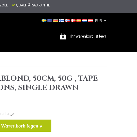
N ZOLL
QUALITÄTSGARANTIE
Ihr Warenkorb ist leer!
0
n
LBLOND, 50CM, 50G , TAPE
ONS, SINGLE DRAWN
 auf Lager
 Warenkorb legen »