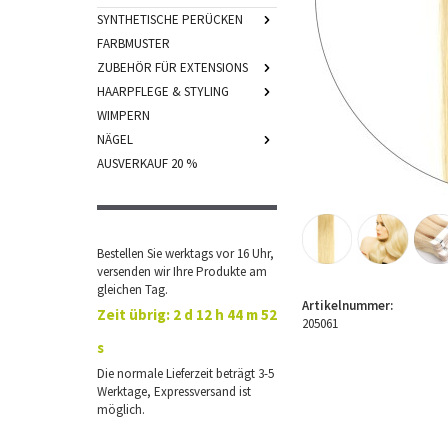
SYNTHETISCHE PERÜCKEN
FARBMUSTER
ZUBEHÖR FÜR EXTENSIONS
HAARPFLEGE & STYLING
WIMPERN
NÄGEL
AUSVERKAUF 20 %
Bestellen Sie werktags vor 16 Uhr,
versenden wir Ihre Produkte am
gleichen Tag.
Artikelnummer:
Zeit übrig:
2 d 12 h 44 m 51
205061
s
Die normale Lieferzeit beträgt 3-5
Werktage, Expressversand ist
möglich.