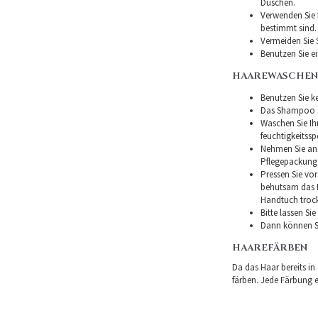
Duschen.
Verwenden Sie f
bestimmt sind.
Vermeiden Sie 
Benutzen Sie e
HAAREWASCHEN
Benutzen Sie ke
Das Shampoo so
Waschen Sie I
feuchtigkeitss
Nehmen Sie ans
Pflegepackung
Pressen Sie vor
behutsam das H
Handtuch troc
Bitte lassen Si
Dann können Si
HAAREFÄRBEN
Da das Haar bereits in
färben. Jede Färbung er