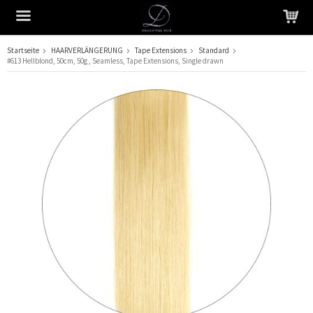
Startseite
HAARVERLÄNGERUNG
Tape Extensions
Standard
#613 Hellblond, 50cm, 50g , Seamless, Tape Extensions, Single drawn
Das Produkt wurde in Ihren Warenkorb gelegt