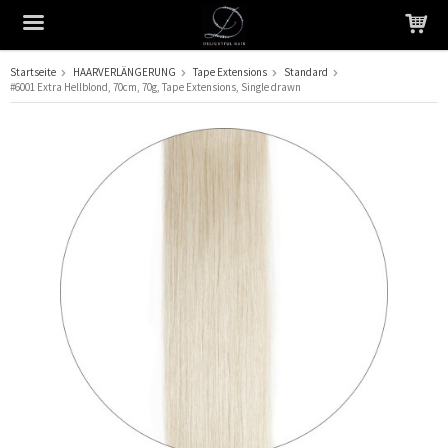
Startseite
HAARVERLÄNGERUNG
Tape Extensions
Standard
#6001 Extra Hellblond, 70cm, 70g, Tape Extensions, Single drawn
Das Produkt wurde in Ihren Warenkorb gelegt