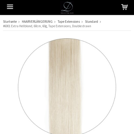
Startseite
HAARVERLÄNGERUNG
Tape Extensions
Standard
#6001 Extra Hellblond, 60cm, 60g, Tape Extensions, Double drawn
Das Produkt wurde in Ihren Warenkorb gelegt