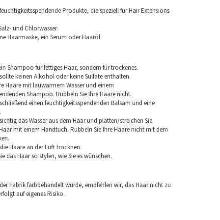
euchtigkeitsspendende Produkte, die speziell für Hair Extensions
Salz- und Chlorwasser.
ine Haarmaske, ein Serum oder Haaröl.
in Shampoo für fettiges Haar, sondern für trockenes.
llte keinen Alkohol oder keine Sulfate enthalten.
hre Haare mit lauwarmem Wasser und einem
pendenden Shampoo. Rubbeln Sie Ihre Haare nicht.
chließend einen feuchtigkeitsspendenden Balsam und eine
.
sichtig das Wasser aus dem Haar und plätten/streichen Sie
aar mit einem Handtuch. Rubbeln Sie Ihre Haare nicht mit dem
ken.
e die Haare an der Luft trocknen.
e das Haar so stylen, wie Sie es wünschen.
 der Fabrik farbbehandelt wurde, empfehlen wir, das Haar nicht zu
folgt auf eigenes Risiko.