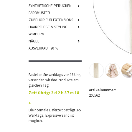
SYNTHETISCHE PERÜCKEN
FARBMUSTER
ZUBEHÖR FÜR EXTENSIONS
HAARPFLEGE & STYLING
WIMPERN
NÄGEL
AUSVERKAUF 20 %
Bestellen Sie werktags vor 16 Uhr,
versenden wir Ihre Produkte am
gleichen Tag.
Artikelnummer:
Zeit übrig:
2 d 2 h 37 m 17
205562
s
Die normale Lieferzeit beträgt 3-5
Werktage, Expressversand ist
möglich.