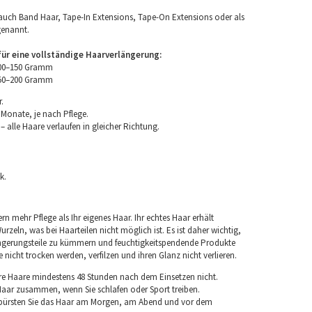
uch Band Haar, Tape-In Extensions, Tape-On Extensions oder als
genannt.
r eine vollständige Haarverlängerung:
100–150 Gramm
150–200 Gramm
.
 Monate, je nach Pflege.
 alle Haare verlaufen in gleicher Richtung.
k.
rn mehr Pflege als Ihr eigenes Haar. Ihr echtes Haar erhält
rzeln, was bei Haarteilen nicht möglich ist. Es ist daher wichtig,
ngerungsteile zu kümmern und feuchtigkeitspendende Produkte
nicht trocken werden, verfilzen und ihren Glanz nicht verlieren.
re Haare mindestens 48 Stunden nach dem Einsetzen nicht.
 Haar zusammen, wenn Sie schlafen oder Sport treiben.
 bürsten Sie das Haar am Morgen, am Abend und vor dem