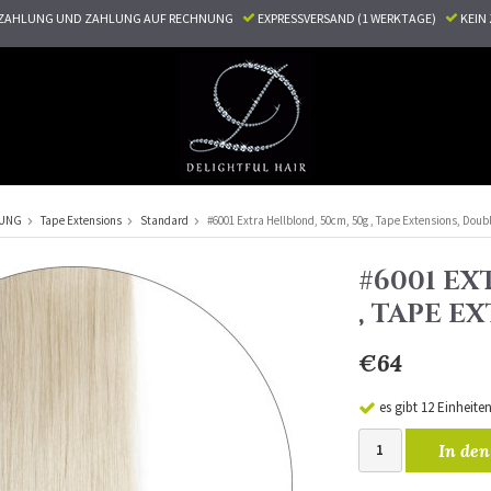
ZAHLUNG UND ZAHLUNG AUF RECHNUNG
EXPRESSVERSAND (1 WERKTAGE)
KEI
RUNG
Tape Extensions
Standard
#6001 Extra Hellblond, 50cm, 50g , Tape Extensions, Dou
#6001 EX
, TAPE 
€64
es gibt 12 Einheite
In den