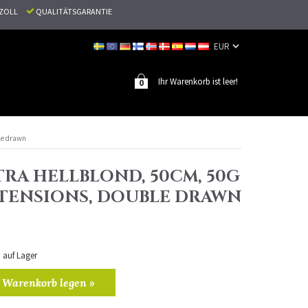
N ZOLL
QUALITÄTSGARANTIE
Ihr Warenkorb ist leer!
0
ble drawn
TRA HELLBLOND, 50CM, 50G
EXTENSIONS, DOUBLE DRAWN
n auf Lager
 Warenkorb legen »