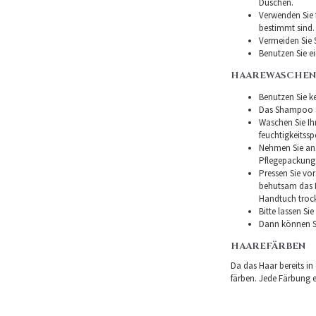
Duschen.
Verwenden Sie f
bestimmt sind.
Vermeiden Sie 
Benutzen Sie e
HAAREWASCHEN
Benutzen Sie ke
Das Shampoo so
Waschen Sie I
feuchtigkeitss
Nehmen Sie ans
Pflegepackung
Pressen Sie vor
behutsam das H
Handtuch troc
Bitte lassen Si
Dann können Si
HAAREFÄRBEN
Da das Haar bereits in
färben. Jede Färbung er