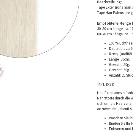
Beschreibung:
Tape Extensions man a
Tape Hair Extensions 
Empfohlene Menge fü
30–50 cm Länge: ca. 
60–70 cm Länge: ca. 
100 % Echthaar
Dauert bis zu 6
Remy-Qualität –
Länge: 50cm.
Gewicht: 50g.
Gewicht: 50g.
Anzahl: 20 Stüc
PFLEGE
Hair Extensions erforde
Nährstoffe durch die Wu
sich um die Haarverlä
anzuwenden, damit sie 
Waschen Sie Ih
Binden Sie Ihr
Entwirren und