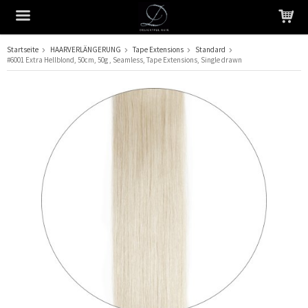
Startseite
HAARVERLÄNGERUNG
Tape Extensions
Standard
#6001 Extra Hellblond, 50cm, 50g , Seamless, Tape Extensions, Single drawn
Das Produkt wurde in Ihren Warenkorb gelegt