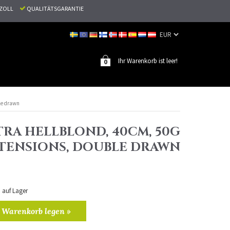
N ZOLL
QUALITÄTSGARANTIE
Ihr Warenkorb ist leer!
0
ble drawn
TRA HELLBLOND, 40CM, 50G
EXTENSIONS, DOUBLE DRAWN
n auf Lager
 Warenkorb legen »