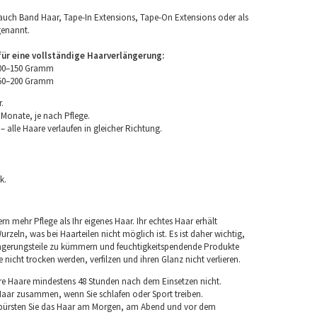
uch Band Haar, Tape-In Extensions, Tape-On Extensions oder als
genannt.
r eine vollständige Haarverlängerung:
100–150 Gramm
150–200 Gramm
.
 Monate, je nach Pflege.
 alle Haare verlaufen in gleicher Richtung.
k.
rn mehr Pflege als Ihr eigenes Haar. Ihr echtes Haar erhält
rzeln, was bei Haarteilen nicht möglich ist. Es ist daher wichtig,
ngerungsteile zu kümmern und feuchtigkeitspendende Produkte
nicht trocken werden, verfilzen und ihren Glanz nicht verlieren.
re Haare mindestens 48 Stunden nach dem Einsetzen nicht.
 Haar zusammen, wenn Sie schlafen oder Sport treiben.
 bürsten Sie das Haar am Morgen, am Abend und vor dem