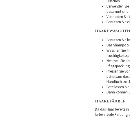
Duschen.
Verwenden Sie f
bestimmt sind.
Vermeiden Sie 
Benutzen Sie e
HAAREWASCHEN
Benutzen Sie ke
Das Shampoo so
Waschen Sie I
feuchtigkeitss
Nehmen Sie ans
Pflegepackung
Pressen Sie vor
behutsam das H
Handtuch troc
Bitte lassen Si
Dann können Si
HAAREFÄRBEN
Da das Haar bereits in
färben. Jede Färbung er