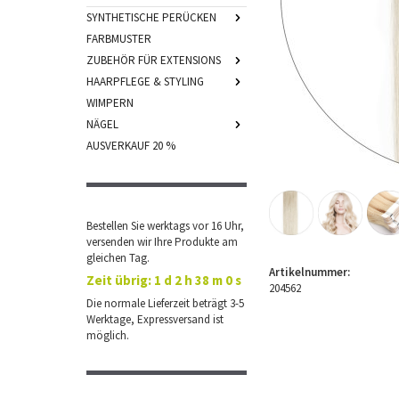
SYNTHETISCHE PERÜCKEN
FARBMUSTER
ZUBEHÖR FÜR EXTENSIONS
HAARPFLEGE & STYLING
WIMPERN
NÄGEL
AUSVERKAUF 20 %
Bestellen Sie werktags vor 16 Uhr,
versenden wir Ihre Produkte am
gleichen Tag.
Artikelnummer:
Zeit übrig:
1 d 2 h 38 m 0 s
204562
Die normale Lieferzeit beträgt 3-5
Werktage, Expressversand ist
möglich.