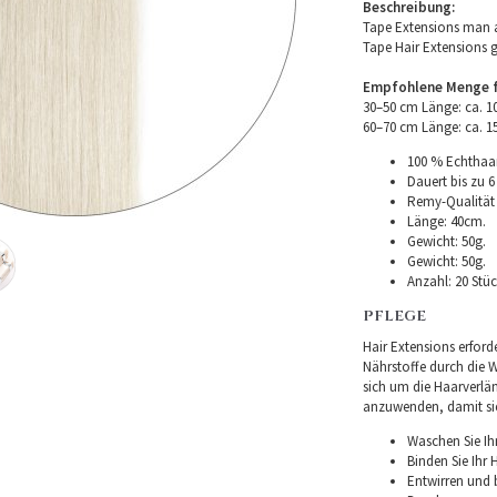
Beschreibung:
Tape Extensions man a
Tape Hair Extensions 
Empfohlene Menge fü
30–50 cm Länge: ca. 
60–70 cm Länge: ca. 
100 % Echthaar
Dauert bis zu 6
Remy-Qualität –
Länge: 40cm.
Gewicht: 50g.
Gewicht: 50g.
Anzahl: 20 Stüc
PFLEGE
Hair Extensions erforde
Nährstoffe durch die Wu
sich um die Haarverlä
anzuwenden, damit sie 
Waschen Sie Ih
Binden Sie Ihr
Entwirren und