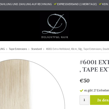
ZAHLUNG UND ZAHLUNG AUF RECHNUNG
EXPRESSVERSAND (1 WERKTAGE)
KEI
RUNG
Tape Extensions
Standard
#6001 Extra Hellblond, 40cm, 50g , Tape Extensions, Dou
#6001 EX
, TAPE 
€50
es gibt 27 Einheite
In den