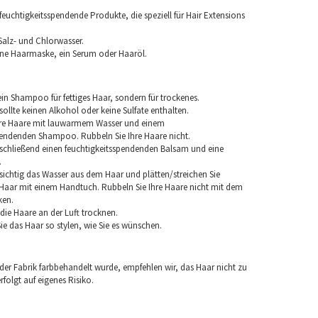
euchtigkeitsspendende Produkte, die speziell für Hair Extensions
Salz- und Chlorwasser.
ine Haarmaske, ein Serum oder Haaröl.
in Shampoo für fettiges Haar, sondern für trockenes.
llte keinen Alkohol oder keine Sulfate enthalten.
hre Haare mit lauwarmem Wasser und einem
pendenden Shampoo. Rubbeln Sie Ihre Haare nicht.
chließend einen feuchtigkeitsspendenden Balsam und eine
.
sichtig das Wasser aus dem Haar und plätten/streichen Sie
aar mit einem Handtuch. Rubbeln Sie Ihre Haare nicht mit dem
ken.
e die Haare an der Luft trocknen.
e das Haar so stylen, wie Sie es wünschen.
 der Fabrik farbbehandelt wurde, empfehlen wir, das Haar nicht zu
folgt auf eigenes Risiko.