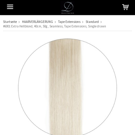
Startseite
HAARVERLÄNGERUNG
Tape Extensions
Standard
#6001 Extra Hellblond, 40cm, 50g , Seamless, Tape Extensions, Single drawn
Das Produkt wurde in Ihren Warenkorb gelegt