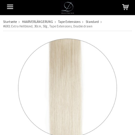
Startseite
HAARVERLÄNGERUNG
Tape Extensions
Standard
#6001 Extra Hellblond, 30cm, 50g , Tape Extensions, Double drawn
Das Produkt wurde in Ihren Warenkorb gelegt