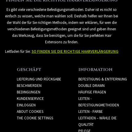
FINDEN SIE DIE RICHTIGE HAARVERLÄNGERUNG
Es gibt viele verschiedene Befestigungsmethoden. Daher ist es nicht so
einfach zu wissen, welche man wählen soll. Deshalb helfen wir Ihnen bei
der Wahl der für Sie richtigen Methode, indem wir erklären, für wen die
verschiedenen Befestigungsmethoden geeignet sind und geben Ihnen
das Werkzeug, dass Sie benötigen, um die für Sie perfekten Hair
Extensions zu finden.
Leitfaden für Sie:
SO FINDEN SIE DIE RICHTIGE HAARVERLÄNGERUNG
GESCHÄFT
INFORMATION
LIEFERUNG UND RÜCKGABE
BEFESTIGUNG & ENTFERNUNG
BESCHWERDEN
DOUBLE DRAWN
BEDINGUNGEN
HÄUFIGE FRAGEN
KUNDENSERVICE
LEITEN -
EINLOGGEN
BEFESTIGUNGMETHODEN
ABOUT COOKIES
LEITEN - FARBE
THE COOKIE SETTINGS
LEITFADEN – WÄHLE DIE
QUALITÄT
PFLEGE