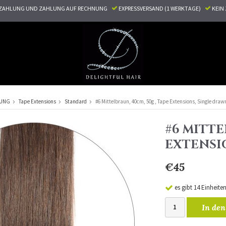
ZAHLUNG UND ZAHLUNG AUF RECHNUNG
EXPRESSVERSAND (1 WERKTAGE)
KEI
RUNG
Tape Extensions
Standard
#6 Mittelbraun, 40cm, 50g , Tape Extensions, Single draw
#6 MITTE
EXTENSI
€45
es gibt 14 Einheite
In den