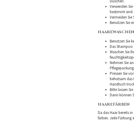
Duschen.
Verwenden Sie f
bestimmt sind.
Vermeiden Sie 
Benutzen Sie e
HAAREWASCHEN
Benutzen Sie ke
Das Shampoo so
Waschen Sie I
feuchtigkeitss
Nehmen Sie ans
Pflegepackung
Pressen Sie vor
behutsam das H
Handtuch troc
Bitte lassen Si
Dann können Si
HAAREFÄRBEN
Da das Haar bereits in
färben. Jede Färbung er