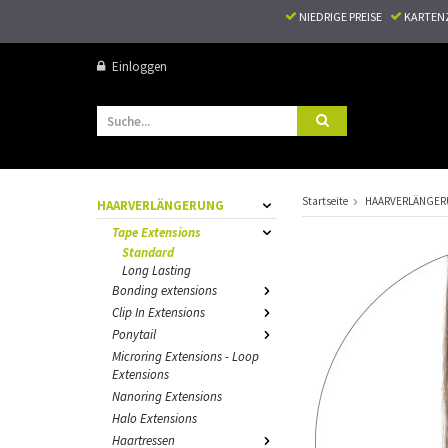
NIEDRIGE PREISE
KARTEN
Einloggen
Startseite
HAARVERLÄNGE
HAARVERLÄNGERUNG
Tape Extensions
Standard
Long Lasting
Bonding extensions
Clip In Extensions
Ponytail
Microring Extensions - Loop
Extensions
Nanoring Extensions
Halo Extensions
Haartressen