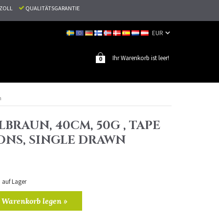
N ZOLL
QUALITÄTSGARANTIE
Ihr Warenkorb ist leer!
0
n
LBRAUN, 40CM, 50G , TAPE
ONS, SINGLE DRAWN
n auf Lager
 Warenkorb legen »