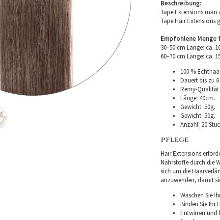
Beschreibung:
Tape Extensions man a
Tape Hair Extensions 
Empfohlene Menge fü
30–50 cm Länge: ca. 
60–70 cm Länge: ca. 
100 % Echthaar
Dauert bis zu 6
Remy-Qualität –
Länge: 40cm.
Gewicht: 50g.
Gewicht: 50g.
Anzahl: 20 Stüc
PFLEGE
Hair Extensions erforde
Nährstoffe durch die Wu
sich um die Haarverlä
anzuwenden, damit sie 
Waschen Sie Ih
Binden Sie Ihr
Entwirren und