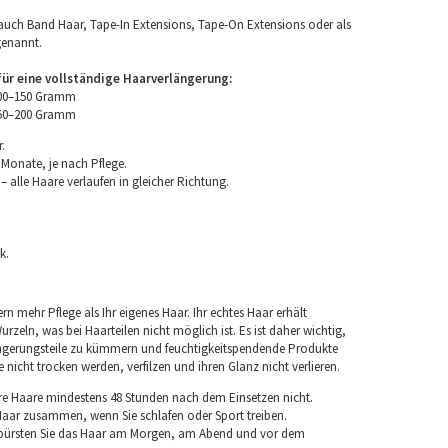
uch Band Haar, Tape-In Extensions, Tape-On Extensions oder als
genannt.
r eine vollständige Haarverlängerung:
100–150 Gramm
150–200 Gramm
.
 Monate, je nach Pflege.
 alle Haare verlaufen in gleicher Richtung.
k.
rn mehr Pflege als Ihr eigenes Haar. Ihr echtes Haar erhält
rzeln, was bei Haarteilen nicht möglich ist. Es ist daher wichtig,
ngerungsteile zu kümmern und feuchtigkeitspendende Produkte
nicht trocken werden, verfilzen und ihren Glanz nicht verlieren.
re Haare mindestens 48 Stunden nach dem Einsetzen nicht.
 Haar zusammen, wenn Sie schlafen oder Sport treiben.
 bürsten Sie das Haar am Morgen, am Abend und vor dem