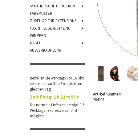
SYNTHETISCHE PERÜCKEN
FARBMUSTER
ZUBEHÖR FÜR EXTENSIONS
HAARPFLEGE & STYLING
WIMPERN
NÄGEL
AUSVERKAUF 20 %
Bestellen Sie werktags vor 16 Uhr,
versenden wir Ihre Produkte am
gleichen Tag.
Artikelnummer:
Zeit übrig:
2 h 22 m 55 s
204006
Die normale Lieferzeit beträgt 3-5
Werktage, Expressversand ist
möglich.