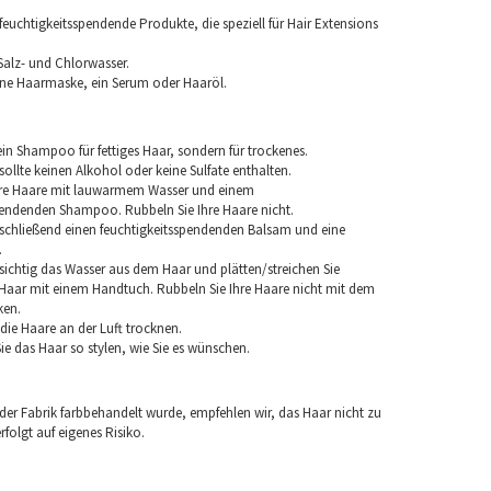
euchtigkeitsspendende Produkte, die speziell für Hair Extensions
Salz- und Chlorwasser.
ine Haarmaske, ein Serum oder Haaröl.
in Shampoo für fettiges Haar, sondern für trockenes.
llte keinen Alkohol oder keine Sulfate enthalten.
hre Haare mit lauwarmem Wasser und einem
pendenden Shampoo. Rubbeln Sie Ihre Haare nicht.
chließend einen feuchtigkeitsspendenden Balsam und eine
.
sichtig das Wasser aus dem Haar und plätten/streichen Sie
aar mit einem Handtuch. Rubbeln Sie Ihre Haare nicht mit dem
ken.
e die Haare an der Luft trocknen.
e das Haar so stylen, wie Sie es wünschen.
 der Fabrik farbbehandelt wurde, empfehlen wir, das Haar nicht zu
folgt auf eigenes Risiko.