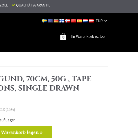
N ZOLL
QUALITÄTSGARANTIE
Ihr Warenkorb ist leer!
0
GUND, 70CM, 50G , TAPE
ONS, SINGLE DRAWN
€13 (15%)
 auf Lager
 Warenkorb legen »