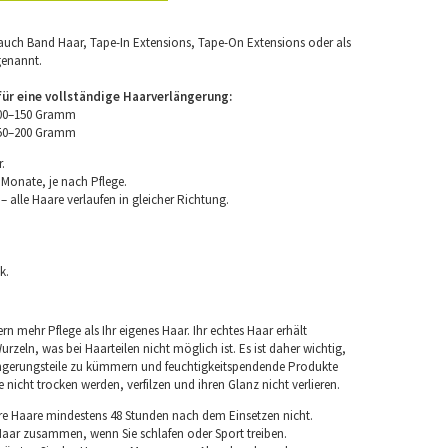
uch Band Haar, Tape-In Extensions, Tape-On Extensions oder als
genannt.
r eine vollständige Haarverlängerung:
100–150 Gramm
150–200 Gramm
.
 Monate, je nach Pflege.
 alle Haare verlaufen in gleicher Richtung.
k.
rn mehr Pflege als Ihr eigenes Haar. Ihr echtes Haar erhält
rzeln, was bei Haarteilen nicht möglich ist. Es ist daher wichtig,
ngerungsteile zu kümmern und feuchtigkeitspendende Produkte
nicht trocken werden, verfilzen und ihren Glanz nicht verlieren.
re Haare mindestens 48 Stunden nach dem Einsetzen nicht.
 Haar zusammen, wenn Sie schlafen oder Sport treiben.