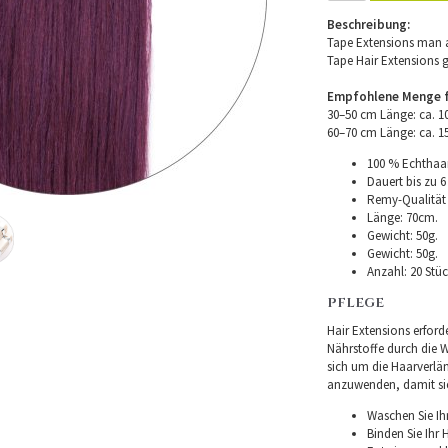
Beschreibung:
Tape Extensions man a
Tape Hair Extensions 
Empfohlene Menge fü
30–50 cm Länge: ca. 
60–70 cm Länge: ca. 
100 % Echthaar
Dauert bis zu 6
Remy-Qualität –
Länge: 70cm.
Gewicht: 50g.
Gewicht: 50g.
Anzahl: 20 Stüc
PFLEGE
Hair Extensions erforde
Nährstoffe durch die Wu
sich um die Haarverlä
anzuwenden, damit sie 
Waschen Sie Ih
Binden Sie Ihr