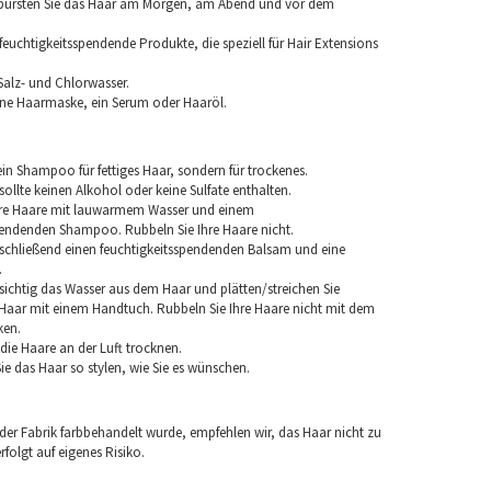
 bürsten Sie das Haar am Morgen, am Abend und vor dem
euchtigkeitsspendende Produkte, die speziell für Hair Extensions
Salz- und Chlorwasser.
ine Haarmaske, ein Serum oder Haaröl.
in Shampoo für fettiges Haar, sondern für trockenes.
llte keinen Alkohol oder keine Sulfate enthalten.
hre Haare mit lauwarmem Wasser und einem
pendenden Shampoo. Rubbeln Sie Ihre Haare nicht.
chließend einen feuchtigkeitsspendenden Balsam und eine
.
sichtig das Wasser aus dem Haar und plätten/streichen Sie
aar mit einem Handtuch. Rubbeln Sie Ihre Haare nicht mit dem
ken.
e die Haare an der Luft trocknen.
e das Haar so stylen, wie Sie es wünschen.
 der Fabrik farbbehandelt wurde, empfehlen wir, das Haar nicht zu
folgt auf eigenes Risiko.