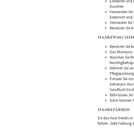
Entwirren und
Duschen.
Verwenden Sie f
bestimmt sind.
Vermeiden Sie 
Benutzen Sie e
HAAREWASCHEN
Benutzen Sie ke
Das Shampoo so
Waschen Sie I
feuchtigkeitss
Nehmen Sie ans
Pflegepackung
Pressen Sie vor
behutsam das H
Handtuch troc
Bitte lassen Si
Dann können Si
HAAREFÄRBEN
Da das Haar bereits in
färben. Jede Färbung er