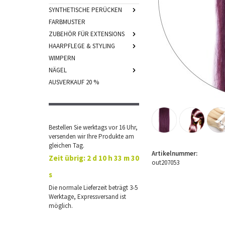
SYNTHETISCHE PERÜCKEN
FARBMUSTER
ZUBEHÖR FÜR EXTENSIONS
HAARPFLEGE & STYLING
WIMPERN
NÄGEL
AUSVERKAUF 20 %
Bestellen Sie werktags vor 16 Uhr,
versenden wir Ihre Produkte am
gleichen Tag.
Artikelnummer:
Zeit übrig:
2 d 10 h 33 m 30
out207053
s
Die normale Lieferzeit beträgt 3-5
Werktage, Expressversand ist
möglich.