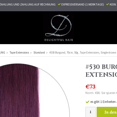
ZAHLUNG UND ZAHLUNG AUF RECHNUNG
EXPRESSVERSAND (1 WERKTAGE)
KEI
RUNG
Tape Extensions
Standard
#530 Burgund, 70cm, 50g , Tape Extensions, Single drawn
#530 BUR
EXTENSI
€73
Norm. €86. Sie sparen 
es gibt 1 Einheiten
In den