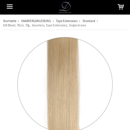
Startseite
HAARVERLÄNGERUNG
Tape Extensions
Standard
#24 Blond, 70cm, 70g , Seamless, Tape Extensions, Single drawn
Das Produkt wurde in Ihren Warenkorb gelegt