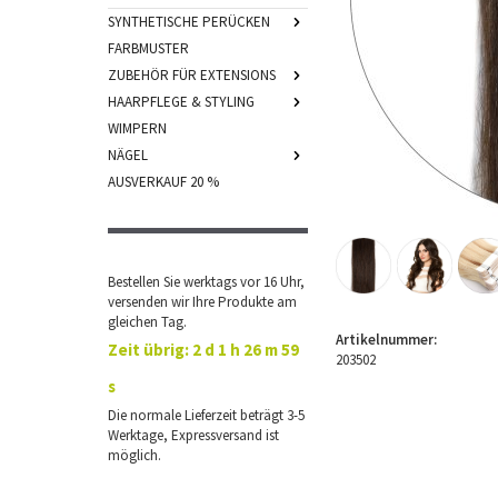
SYNTHETISCHE PERÜCKEN
FARBMUSTER
ZUBEHÖR FÜR EXTENSIONS
HAARPFLEGE & STYLING
WIMPERN
NÄGEL
AUSVERKAUF 20 %
Bestellen Sie werktags vor 16 Uhr,
versenden wir Ihre Produkte am
gleichen Tag.
Artikelnummer:
Zeit übrig:
2 d 1 h 26 m 58
203502
s
Die normale Lieferzeit beträgt 3-5
Werktage, Expressversand ist
möglich.