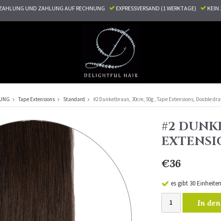
ZAHLUNG UND ZAHLUNG AUF RECHNUNG
EXPRESSVERSAND (1 WERKTAGE)
KEI
RUNG
Tape Extensions
Standard
#2 Dunkelbraun, 30cm, 50g , Tape Extensions, Double dr
#2 DUNKE
EXTENSI
€36
es gibt 30 Einheite
In den