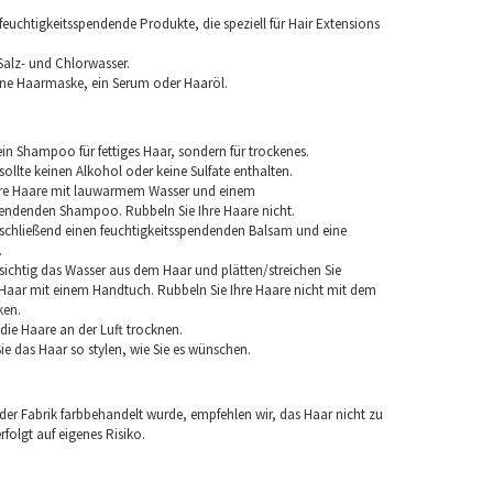
euchtigkeitsspendende Produkte, die speziell für Hair Extensions
Salz- und Chlorwasser.
ine Haarmaske, ein Serum oder Haaröl.
in Shampoo für fettiges Haar, sondern für trockenes.
llte keinen Alkohol oder keine Sulfate enthalten.
hre Haare mit lauwarmem Wasser und einem
pendenden Shampoo. Rubbeln Sie Ihre Haare nicht.
chließend einen feuchtigkeitsspendenden Balsam und eine
.
sichtig das Wasser aus dem Haar und plätten/streichen Sie
aar mit einem Handtuch. Rubbeln Sie Ihre Haare nicht mit dem
ken.
e die Haare an der Luft trocknen.
e das Haar so stylen, wie Sie es wünschen.
 der Fabrik farbbehandelt wurde, empfehlen wir, das Haar nicht zu
folgt auf eigenes Risiko.