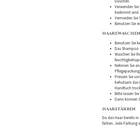
Duschen.
Verwenden Sie f
bestimmt sind.
Vermeiden Sie 
Benutzen Sie e
HAAREWASCHEN
Benutzen Sie ke
Das Shampoo so
Waschen Sie I
feuchtigkeitss
Nehmen Sie ans
Pflegepackung
Pressen Sie vor
behutsam das H
Handtuch troc
Bitte lassen Si
Dann können Si
HAAREFÄRBEN
Da das Haar bereits in
färben. Jede Färbung er