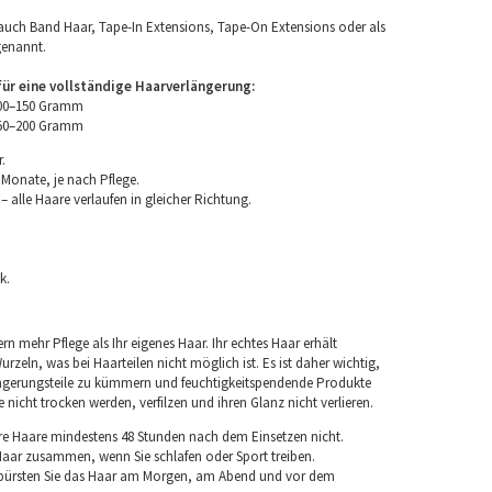
uch Band Haar, Tape-In Extensions, Tape-On Extensions oder als
genannt.
r eine vollständige Haarverlängerung:
100–150 Gramm
150–200 Gramm
.
 Monate, je nach Pflege.
 alle Haare verlaufen in gleicher Richtung.
k.
rn mehr Pflege als Ihr eigenes Haar. Ihr echtes Haar erhält
rzeln, was bei Haarteilen nicht möglich ist. Es ist daher wichtig,
ngerungsteile zu kümmern und feuchtigkeitspendende Produkte
nicht trocken werden, verfilzen und ihren Glanz nicht verlieren.
re Haare mindestens 48 Stunden nach dem Einsetzen nicht.
 Haar zusammen, wenn Sie schlafen oder Sport treiben.
 bürsten Sie das Haar am Morgen, am Abend und vor dem