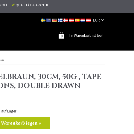
N ZOLL
QUALITÄTSGARANTIE
Ihr Warenkorb ist leer!
0
awn
LBRAUN, 30CM, 50G , TAPE
ONS, DOUBLE DRAWN
n auf Lager
 Warenkorb legen »