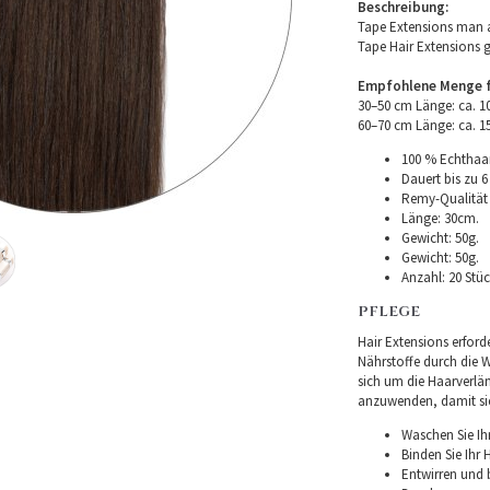
Beschreibung:
Tape Extensions man a
Tape Hair Extensions 
Empfohlene Menge fü
30–50 cm Länge: ca. 
60–70 cm Länge: ca. 
100 % Echthaar
Dauert bis zu 6
Remy-Qualität –
Länge: 30cm.
Gewicht: 50g.
Gewicht: 50g.
Anzahl: 20 Stüc
PFLEGE
Hair Extensions erforde
Nährstoffe durch die Wu
sich um die Haarverlä
anzuwenden, damit sie 
Waschen Sie Ih
Binden Sie Ihr
Entwirren und