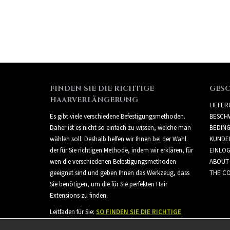
FINDEN SIE DIE RICHTIGE
GES
HAARVERLÄNGERUNG
LIEFE
Es gibt viele verschiedene Befestigungsmethoden.
BESCH
Daher ist es nicht so einfach zu wissen, welche man
BEDIN
wählen soll. Deshalb helfen wir Ihnen bei der Wahl
KUNDE
der für Sie richtigen Methode, indem wir erklären, für
EINLO
wen die verschiedenen Befestigungsmethoden
ABOUT
geeignet sind und geben Ihnen das Werkzeug, dass
THE CO
Sie benötigen, um die für Sie perfekten Hair
Extensions zu finden.
Leitfaden für Sie:
SO FINDEN SIE DIE RICHTIGE
HAARVERLÄNGERUNG