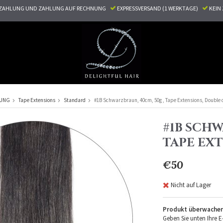
ZAHLUNG UND ZAHLUNG AUF RECHNUNG
EXPRESSVERSAND (1 WERKTAGE)
KEI
RUNG
Tape Extensions
Standard
#1B Schwarzbraun, 40cm, 50g , Tape Extensions, Double
#1B SCHW
TAPE EX
€50
Nicht auf Lager
Produkt überwache
Geben Sie unten Ihre E