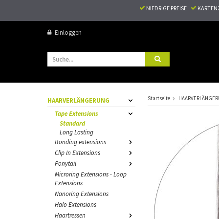
NIEDRIGE PREISE
KARTEN
Einloggen
Startseite
HAARVERLÄNGE
HAARVERLÄNGERUNG
Tape Extensions
Standard
Long Lasting
Bonding extensions
Clip In Extensions
Ponytail
Microring Extensions - Loop
Extensions
Nanoring Extensions
Halo Extensions
Haartressen