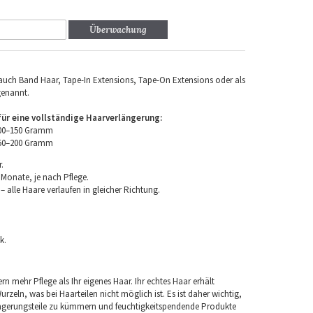
Überwachung
uch Band Haar, Tape-In Extensions, Tape-On Extensions oder als
genannt.
r eine vollständige Haarverlängerung:
100–150 Gramm
150–200 Gramm
.
 Monate, je nach Pflege.
 alle Haare verlaufen in gleicher Richtung.
k.
rn mehr Pflege als Ihr eigenes Haar. Ihr echtes Haar erhält
rzeln, was bei Haarteilen nicht möglich ist. Es ist daher wichtig,
ngerungsteile zu kümmern und feuchtigkeitspendende Produkte