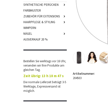
SYNTHETISCHE PERÜCKEN
FARBMUSTER
ZUBEHÖR FÜR EXTENSIONS
HAARPFLEGE & STYLING
WIMPERN
NÄGEL
AUSVERKAUF 20 %
Bestellen Sie werktags vor 16 Uhr,
versenden wir Ihre Produkte am
gleichen Tag.
Artikelnummer:
Zeit übrig:
13 h 18 m 46 s
204503
Die normale Lieferzeit beträgt 3-5
Werktage, Expressversand ist
möglich.