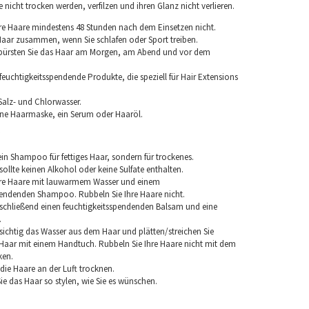
nicht trocken werden, verfilzen und ihren Glanz nicht verlieren.
re Haare mindestens 48 Stunden nach dem Einsetzen nicht.
 Haar zusammen, wenn Sie schlafen oder Sport treiben.
 bürsten Sie das Haar am Morgen, am Abend und vor dem
euchtigkeitsspendende Produkte, die speziell für Hair Extensions
Salz- und Chlorwasser.
ine Haarmaske, ein Serum oder Haaröl.
in Shampoo für fettiges Haar, sondern für trockenes.
llte keinen Alkohol oder keine Sulfate enthalten.
hre Haare mit lauwarmem Wasser und einem
pendenden Shampoo. Rubbeln Sie Ihre Haare nicht.
chließend einen feuchtigkeitsspendenden Balsam und eine
.
sichtig das Wasser aus dem Haar und plätten/streichen Sie
aar mit einem Handtuch. Rubbeln Sie Ihre Haare nicht mit dem
ken.
e die Haare an der Luft trocknen.
e das Haar so stylen, wie Sie es wünschen.