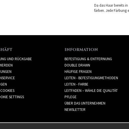
Da das Haar bereits in
färben. Jede Färbung er
CHÄFT
INFORMATION
RUNG UND RÜCKGABE
BEFESTIGUNG & ENTFERNUNG
WERDEN
DOUBLE DRAWN
GUNGEN
HÄUFIGE FRAGEN
NSERVICE
LEITEN - BEFESTIGUNGMETHODEN
GGEN
LEITEN - FARBE
 COOKIES
LEITFADEN – WÄHLE DIE QUALITÄT
OKIE SETTINGS
PFLEGE
ÜBER DAS UNTERNEHMEN
NEWSLETTER