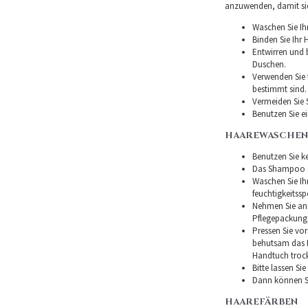
anzuwenden, damit sie 
Waschen Sie Ih
Binden Sie Ihr
Entwirren und
Duschen.
Verwenden Sie f
bestimmt sind.
Vermeiden Sie 
Benutzen Sie e
HAAREWASCHEN
Benutzen Sie ke
Das Shampoo so
Waschen Sie I
feuchtigkeitss
Nehmen Sie ans
Pflegepackung
Pressen Sie vor
behutsam das H
Handtuch troc
Bitte lassen Si
Dann können Si
HAAREFÄRBEN