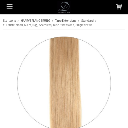
Startseite
HAARVERLÄNGERUNG
Tape Extensions
Standard
#18 Mittelblond, 60cm, 60g , Seamless, Tape Extensions, Single drawn
Das Produkt wurde in Ihren Warenkorb gelegt