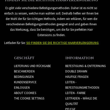
FINDEN SIE DIE RICHTIGE HAARVERLÄNGERUNG
Es gibt viele verschiedene Befestigungsmethoden. Daher ist es nicht so
einfach zu wissen, welche man wählen soll. Deshalb helfen wir Ihnen bei
der Wahl der für Sie richtigen Methode, indem wir erklären, für wen die
verschiedenen Befestigungsmethoden geeignet sind und geben Ihnen
das Werkzeug, dass Sie benötigen, um die für Sie perfekten Hair
Extensions zu finden.
Leitfaden für Sie:
SO FINDEN SIE DIE RICHTIGE HAARVERLÄNGERUNG
GESCHÄFT
INFORMATION
LIEFERUNG UND RÜCKGABE
BEFESTIGUNG & ENTFERNUNG
BESCHWERDEN
DOUBLE DRAWN
BEDINGUNGEN
HÄUFIGE FRAGEN
KUNDENSERVICE
LEITEN -
EINLOGGEN
BEFESTIGUNGMETHODEN
ABOUT COOKIES
LEITEN - FARBE
THE COOKIE SETTINGS
LEITFADEN – WÄHLE DIE
QUALITÄT
PFLEGE