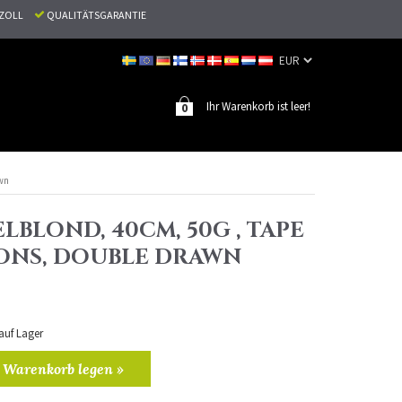
N ZOLL
QUALITÄTSGARANTIE
Ihr Warenkorb ist leer!
0
awn
ELBLOND, 40CM, 50G , TAPE
ONS, DOUBLE DRAWN
 auf Lager
 Warenkorb legen »