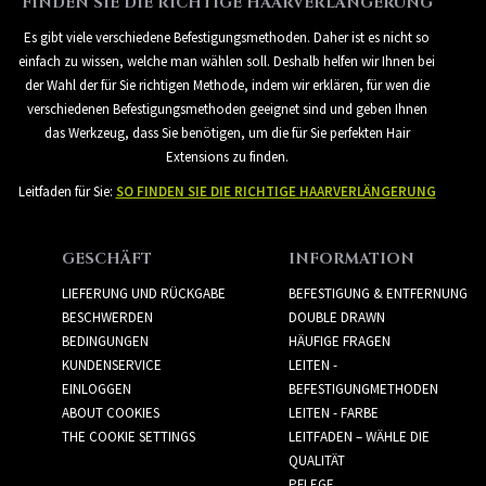
FINDEN SIE DIE RICHTIGE HAARVERLÄNGERUNG
Es gibt viele verschiedene Befestigungsmethoden. Daher ist es nicht so
einfach zu wissen, welche man wählen soll. Deshalb helfen wir Ihnen bei
der Wahl der für Sie richtigen Methode, indem wir erklären, für wen die
verschiedenen Befestigungsmethoden geeignet sind und geben Ihnen
das Werkzeug, dass Sie benötigen, um die für Sie perfekten Hair
Extensions zu finden.
Leitfaden für Sie:
SO FINDEN SIE DIE RICHTIGE HAARVERLÄNGERUNG
GESCHÄFT
INFORMATION
LIEFERUNG UND RÜCKGABE
BEFESTIGUNG & ENTFERNUNG
BESCHWERDEN
DOUBLE DRAWN
BEDINGUNGEN
HÄUFIGE FRAGEN
KUNDENSERVICE
LEITEN -
EINLOGGEN
BEFESTIGUNGMETHODEN
ABOUT COOKIES
LEITEN - FARBE
THE COOKIE SETTINGS
LEITFADEN – WÄHLE DIE
QUALITÄT
PFLEGE