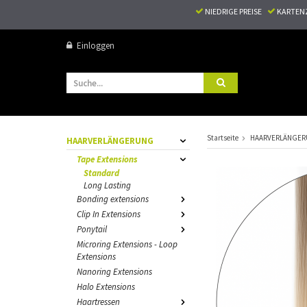
NIEDRIGE PREISE
KARTEN
Einloggen
Startseite
HAARVERLÄNGE
HAARVERLÄNGERUNG
Tape Extensions
Standard
Long Lasting
Bonding extensions
Clip In Extensions
Ponytail
Microring Extensions - Loop
Extensions
Nanoring Extensions
Halo Extensions
Haartressen