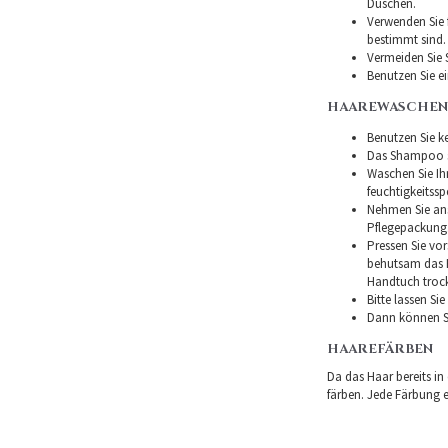
Duschen.
Verwenden Sie f
bestimmt sind.
Vermeiden Sie 
Benutzen Sie e
HAAREWASCHEN
Benutzen Sie ke
Das Shampoo so
Waschen Sie I
feuchtigkeitss
Nehmen Sie ans
Pflegepackung
Pressen Sie vor
behutsam das H
Handtuch troc
Bitte lassen Si
Dann können Si
HAAREFÄRBEN
Da das Haar bereits in
färben. Jede Färbung er