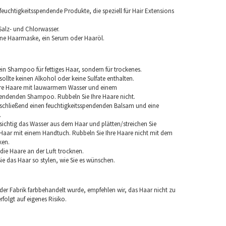
euchtigkeitsspendende Produkte, die speziell für Hair Extensions
Salz- und Chlorwasser.
ine Haarmaske, ein Serum oder Haaröl.
in Shampoo für fettiges Haar, sondern für trockenes.
llte keinen Alkohol oder keine Sulfate enthalten.
hre Haare mit lauwarmem Wasser und einem
pendenden Shampoo. Rubbeln Sie Ihre Haare nicht.
chließend einen feuchtigkeitsspendenden Balsam und eine
.
sichtig das Wasser aus dem Haar und plätten/streichen Sie
aar mit einem Handtuch. Rubbeln Sie Ihre Haare nicht mit dem
ken.
e die Haare an der Luft trocknen.
e das Haar so stylen, wie Sie es wünschen.
 der Fabrik farbbehandelt wurde, empfehlen wir, das Haar nicht zu
folgt auf eigenes Risiko.