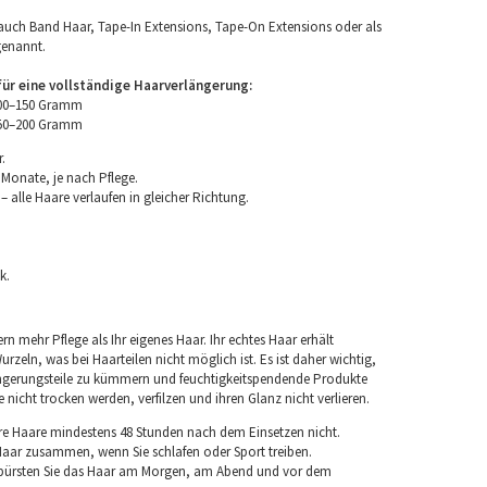
uch Band Haar, Tape-In Extensions, Tape-On Extensions oder als
genannt.
r eine vollständige Haarverlängerung:
100–150 Gramm
150–200 Gramm
.
 Monate, je nach Pflege.
 alle Haare verlaufen in gleicher Richtung.
k.
rn mehr Pflege als Ihr eigenes Haar. Ihr echtes Haar erhält
rzeln, was bei Haarteilen nicht möglich ist. Es ist daher wichtig,
ngerungsteile zu kümmern und feuchtigkeitspendende Produkte
nicht trocken werden, verfilzen und ihren Glanz nicht verlieren.
re Haare mindestens 48 Stunden nach dem Einsetzen nicht.
 Haar zusammen, wenn Sie schlafen oder Sport treiben.
 bürsten Sie das Haar am Morgen, am Abend und vor dem