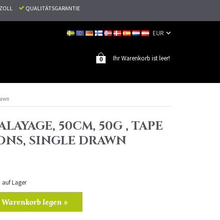
N ZOLL
QUALITÄTSGARANTIE
Ihr Warenkorb ist leer!
0
drawn
BALAYAGE, 50CM, 50G , TAPE
ONS, SINGLE DRAWN
n auf Lager
 Warenkorb legen »