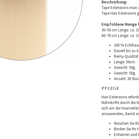
Beschreibung:
Tape Extensions man a
Tape Hair Extensions 
Empfohlene Menge fü
30–50 cm Länge: ca. 
60–70 cm Länge: ca. 
100 % Echthaar
Dauert bis zu 6
Remy-Qualität –
Länge: 50cm.
Gewicht: 50g.
Gewicht: 50g.
Anzahl: 20 Stüc
PFLEGE
Hair Extensions erforde
Nährstoffe durch die Wu
sich um die Haarverlä
anzuwenden, damit sie 
Waschen Sie Ih
Binden Sie Ihr
Entwirren und