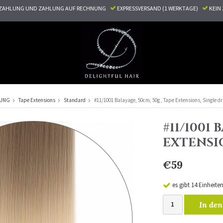
ZAHLUNG UND ZAHLUNG AUF RECHNUNG
EXPRESSVERSAND (1 WERKTAGE)
KEI
RUNG
Tape Extensions
Standard
#11/1001 Balayage, 50cm, 50g , Tape Extensions, Single 
#11/1001 
EXTENSI
€59
es gibt 14 Einheite
In den