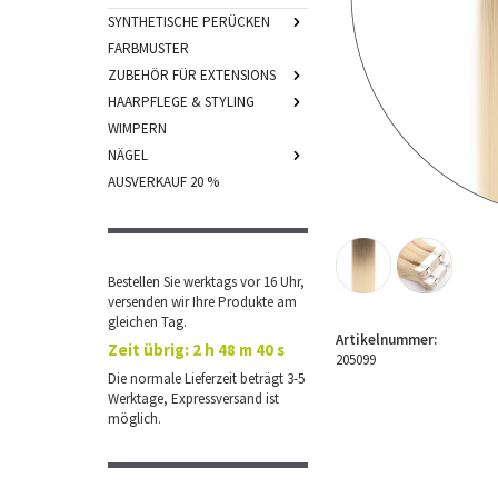
SYNTHETISCHE PERÜCKEN
FARBMUSTER
ZUBEHÖR FÜR EXTENSIONS
HAARPFLEGE & STYLING
WIMPERN
NÄGEL
AUSVERKAUF 20 %
Bestellen Sie werktags vor 16 Uhr,
versenden wir Ihre Produkte am
gleichen Tag.
Artikelnummer:
Zeit übrig:
2 h 48 m 40 s
205099
Die normale Lieferzeit beträgt 3-5
Werktage, Expressversand ist
möglich.