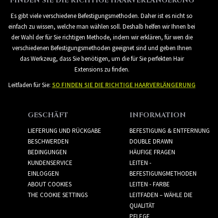
FINDEN SIE DIE RICHTIGE HAARVERLÄNGERUNG
Es gibt viele verschiedene Befestigungsmethoden. Daher ist es nicht so
einfach zu wissen, welche man wählen soll. Deshalb helfen wir Ihnen bei
der Wahl der für Sie richtigen Methode, indem wir erklären, für wen die
verschiedenen Befestigungsmethoden geeignet sind und geben Ihnen
das Werkzeug, dass Sie benötigen, um die für Sie perfekten Hair
Extensions zu finden.
Leitfaden für Sie:
SO FINDEN SIE DIE RICHTIGE HAARVERLÄNGERUNG
GESCHÄFT
INFORMATION
LIEFERUNG UND RÜCKGABE
BEFESTIGUNG & ENTFERNUNG
BESCHWERDEN
DOUBLE DRAWN
BEDINGUNGEN
HÄUFIGE FRAGEN
KUNDENSERVICE
LEITEN -
EINLOGGEN
BEFESTIGUNGMETHODEN
ABOUT COOKIES
LEITEN - FARBE
THE COOKIE SETTINGS
LEITFADEN – WÄHLE DIE
QUALITÄT
PFLEGE