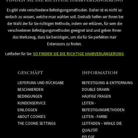
FINDEN SIE DIE RICHTIGE HAARVERLÄNGERUNG
Es gibt viele verschiedene Befestigungsmethoden. Daher ist es nicht so
einfach zu wissen, welche man wählen soll. Deshalb helfen wir Ihnen bei
der Wahl der für Sie richtigen Methode, indem wir erklären, für wen die
verschiedenen Befestigungsmethoden geeignet sind und geben Ihnen
das Werkzeug, dass Sie benötigen, um die für Sie perfekten Hair
Extensions zu finden.
Leitfaden für Sie:
SO FINDEN SIE DIE RICHTIGE HAARVERLÄNGERUNG
GESCHÄFT
INFORMATION
LIEFERUNG UND RÜCKGABE
BEFESTIGUNG & ENTFERNUNG
BESCHWERDEN
DOUBLE DRAWN
BEDINGUNGEN
HÄUFIGE FRAGEN
KUNDENSERVICE
LEITEN -
EINLOGGEN
BEFESTIGUNGMETHODEN
ABOUT COOKIES
LEITEN - FARBE
THE COOKIE SETTINGS
LEITFADEN – WÄHLE DIE
QUALITÄT
PFLEGE