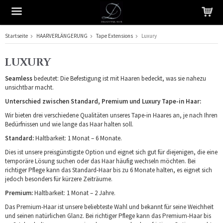
Startseite
HAARVERLÄNGERUNG
Tape Extensions
Luxury
Das Produkt wurde in Ihren Warenkorb gelegt
LUXURY
Seamless
bedeutet: Die Befestigung ist mit Haaren bedeckt, was sie nahezu
unsichtbar macht.
Unterschied zwischen Standard, Premium und Luxury Tape-in Haar:
Wir bieten drei verschiedene Qualitäten unseres Tape-in Haares an, je nach Ihren
Bedürfnissen und wie lange das Haar halten soll.
Standard:
Haltbarkeit: 1 Monat – 6 Monate.
Dies ist unsere preisgünstigste Option und eignet sich gut für diejenigen, die eine
temporäre Lösung suchen oder das Haar häufig wechseln möchten. Bei
richtiger Pflege kann das Standard-Haar bis zu 6 Monate halten, es eignet sich
jedoch besonders für kürzere Zeiträume.
Premium:
Haltbarkeit: 1 Monat – 2 Jahre.
Das Premium-Haar ist unsere beliebteste Wahl und bekannt für seine Weichheit
und seinen natürlichen Glanz. Bei richtiger Pflege kann das Premium-Haar bis