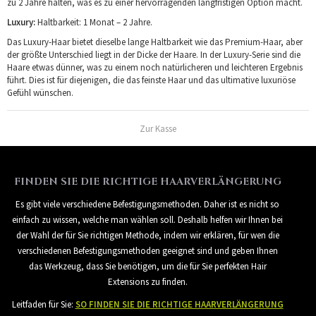
zu 2 Jahre halten, was es zu einer hervorragenden langfristigen Option macht.
Luxury:
Haltbarkeit: 1 Monat – 2 Jahre.
Das Luxury-Haar bietet dieselbe lange Haltbarkeit wie das Premium-Haar, aber
der größte Unterschied liegt in der Dicke der Haare. In der Luxury-Serie sind die
Haare etwas dünner, was zu einem noch natürlicheren und leichteren Ergebnis
führt. Dies ist für diejenigen, die das feinste Haar und das ultimative luxuriöse
Gefühl wünschen.
Zur Kasse
FINDEN SIE DIE RICHTIGE HAARVERLÄNGERUNG
Es gibt viele verschiedene Befestigungsmethoden. Daher ist es nicht so
einfach zu wissen, welche man wählen soll. Deshalb helfen wir Ihnen bei
der Wahl der für Sie richtigen Methode, indem wir erklären, für wen die
verschiedenen Befestigungsmethoden geeignet sind und geben Ihnen
das Werkzeug, dass Sie benötigen, um die für Sie perfekten Hair
Extensions zu finden.
Leitfaden für Sie:
SO FINDEN SIE DIE RICHTIGE HAARVERLÄNGERUNG