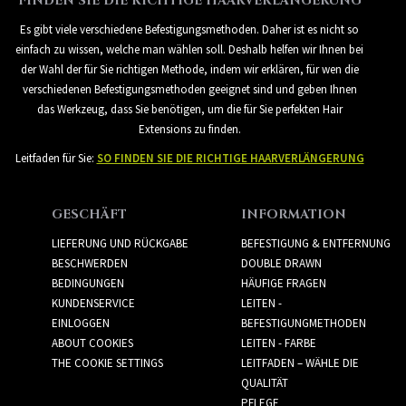
FINDEN SIE DIE RICHTIGE HAARVERLÄNGERUNG
Es gibt viele verschiedene Befestigungsmethoden. Daher ist es nicht so
einfach zu wissen, welche man wählen soll. Deshalb helfen wir Ihnen bei
der Wahl der für Sie richtigen Methode, indem wir erklären, für wen die
verschiedenen Befestigungsmethoden geeignet sind und geben Ihnen
das Werkzeug, dass Sie benötigen, um die für Sie perfekten Hair
Extensions zu finden.
Leitfaden für Sie:
SO FINDEN SIE DIE RICHTIGE HAARVERLÄNGERUNG
GESCHÄFT
INFORMATION
LIEFERUNG UND RÜCKGABE
BEFESTIGUNG & ENTFERNUNG
BESCHWERDEN
DOUBLE DRAWN
BEDINGUNGEN
HÄUFIGE FRAGEN
KUNDENSERVICE
LEITEN -
EINLOGGEN
BEFESTIGUNGMETHODEN
ABOUT COOKIES
LEITEN - FARBE
THE COOKIE SETTINGS
LEITFADEN – WÄHLE DIE
QUALITÄT
PFLEGE