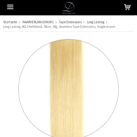
Startseite
HAARVERLÄNGERUNG
Tape Extensions
Long Lasting
Long Lasting, #613 Hellblond, 50cm, 50g, Seamless Tape Extensions, Single drawn
Das Produkt wurde in Ihren Warenkorb gelegt