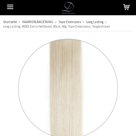
Startseite
HAARVERLÄNGERUNG
Tape Extensions
Long Lasting
Long Lasting, #6001 Extra Hellblond, 60cm, 60g, Tape Extensions, Single drawn
Das Produkt wurde in Ihren Warenkorb gelegt