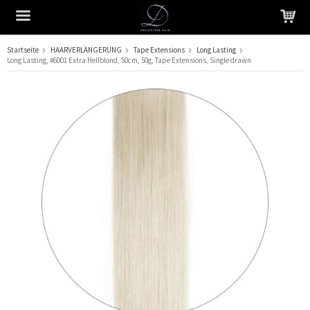
Startseite
HAARVERLÄNGERUNG
Tape Extensions
Long Lasting
Long Lasting, #6001 Extra Hellblond, 50cm, 50g, Tape Extensions, Single drawn
Das Produkt wurde in Ihren Warenkorb gelegt