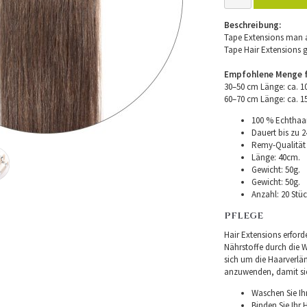
Beschreibung:
Tape Extensions man a
Tape Hair Extensions 
Empfohlene Menge fü
30–50 cm Länge: ca. 
60–70 cm Länge: ca. 
100 % Echthaar
Dauert bis zu 2
Remy-Qualität –
Länge: 40cm.
Gewicht: 50g.
Gewicht: 50g.
Anzahl: 20 Stüc
PFLEGE
Hair Extensions erforde
Nährstoffe durch die Wu
sich um die Haarverlä
anzuwenden, damit sie 
Waschen Sie Ih
Binden Sie Ihr