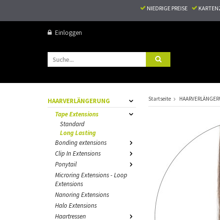
NIEDRIGE PREISE
KARTEN
Einloggen
Startseite
HAARVERLÄNGE
HAARVERLÄNGERUNG
Tape Extensions
Standard
Long Lasting
Bonding extensions
Clip In Extensions
Ponytail
Microring Extensions - Loop
Extensions
Nanoring Extensions
Halo Extensions
Haartressen