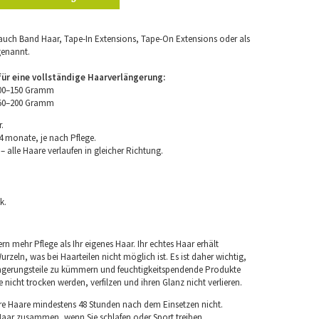
uch Band Haar, Tape-In Extensions, Tape-On Extensions oder als
genannt.
r eine vollständige Haarverlängerung:
100–150 Gramm
150–200 Gramm
.
4 monate, je nach Pflege.
 alle Haare verlaufen in gleicher Richtung.
k.
rn mehr Pflege als Ihr eigenes Haar. Ihr echtes Haar erhält
rzeln, was bei Haarteilen nicht möglich ist. Es ist daher wichtig,
ngerungsteile zu kümmern und feuchtigkeitspendende Produkte
nicht trocken werden, verfilzen und ihren Glanz nicht verlieren.
re Haare mindestens 48 Stunden nach dem Einsetzen nicht.
 Haar zusammen, wenn Sie schlafen oder Sport treiben.