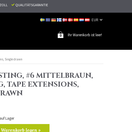
N ZOLL
QUALITÄTSGARANTIE
Ihr Warenkorb ist leer!
0
ons, Single drawn
TING, #6 MITTELBRAUN,
G, TAPE EXTENSIONS,
DRAWN
 auf Lager
 Warenkorb legen »