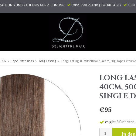
ZAHLUNG UND ZAHLUNG AUF RECHNUNG
EXPRESSVERSAND (1 WERKTAGE)
KEI
RUNG
Tape Extensions
Long Lasting
Long Lasting, #6 Mittelbraun, 40cm, 50g, Tape Extensi
LONG LAS
40CM, 50
SINGLE 
€95
es gibt 8 Einheiten
In den