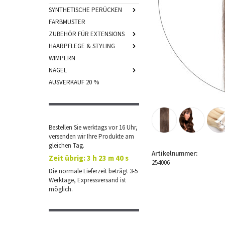
SYNTHETISCHE PERÜCKEN
FARBMUSTER
ZUBEHÖR FÜR EXTENSIONS
HAARPFLEGE & STYLING
WIMPERN
NÄGEL
AUSVERKAUF 20 %
Bestellen Sie werktags vor 16 Uhr,
versenden wir Ihre Produkte am
gleichen Tag.
Artikelnummer:
Zeit übrig:
3 h 23 m 40 s
254006
Die normale Lieferzeit beträgt 3-5
Werktage, Expressversand ist
möglich.