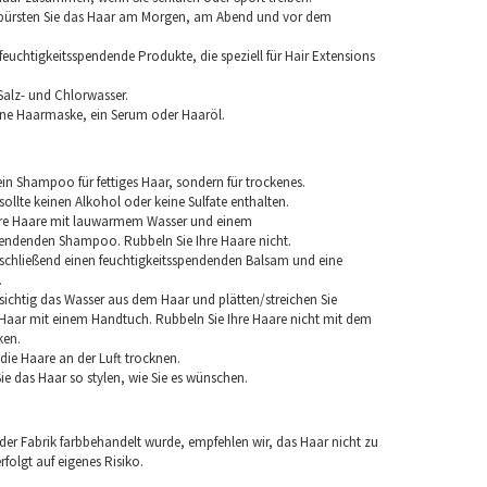
 bürsten Sie das Haar am Morgen, am Abend und vor dem
euchtigkeitsspendende Produkte, die speziell für Hair Extensions
Salz- und Chlorwasser.
ine Haarmaske, ein Serum oder Haaröl.
in Shampoo für fettiges Haar, sondern für trockenes.
llte keinen Alkohol oder keine Sulfate enthalten.
hre Haare mit lauwarmem Wasser und einem
pendenden Shampoo. Rubbeln Sie Ihre Haare nicht.
chließend einen feuchtigkeitsspendenden Balsam und eine
.
sichtig das Wasser aus dem Haar und plätten/streichen Sie
aar mit einem Handtuch. Rubbeln Sie Ihre Haare nicht mit dem
ken.
e die Haare an der Luft trocknen.
e das Haar so stylen, wie Sie es wünschen.
 der Fabrik farbbehandelt wurde, empfehlen wir, das Haar nicht zu
folgt auf eigenes Risiko.