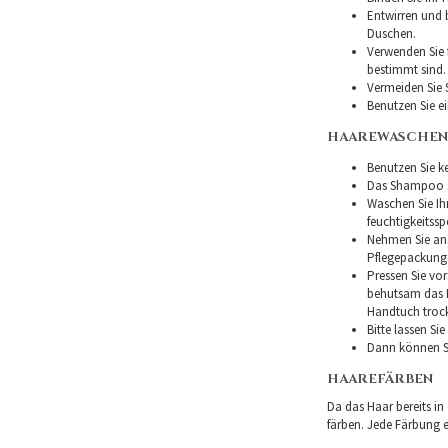
Entwirren und
Duschen.
Verwenden Sie f
bestimmt sind.
Vermeiden Sie 
Benutzen Sie e
HAAREWASCHEN
Benutzen Sie ke
Das Shampoo so
Waschen Sie I
feuchtigkeitss
Nehmen Sie ans
Pflegepackung
Pressen Sie vor
behutsam das H
Handtuch troc
Bitte lassen Si
Dann können Si
HAAREFÄRBEN
Da das Haar bereits in
färben. Jede Färbung er