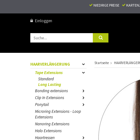
NIEDRIGE PREISE
KARTEN
Einloggen
Startseite
HAARVERLÄNGE
HAARVERLÄNGERUNG
Tape Extensions
Standard
Long Lasting
Bonding extensions
Clip In Extensions
Ponytail
Microring Extensions - Loop
Extensions
Nanoring Extensions
Halo Extensions
Haartressen