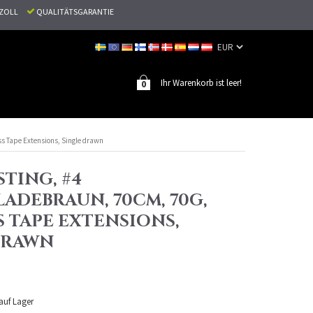
N ZOLL
QUALITÄTSGARANTIE
Ihr Warenkorb ist leer!
0
ss Tape Extensions, Single drawn
TING, #4
ADEBRAUN, 70CM, 70G,
 TAPE EXTENSIONS,
DRAWN
 auf Lager