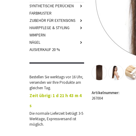
SYNTHETISCHE PERÜCKEN
FARBMUSTER
ZUBEHÖR FÜR EXTENSIONS
HAARPFLEGE & STYLING
WIMPERN
NÄGEL
AUSVERKAUF 20 %
Bestellen Sie werktags vor 16 Uhr,
versenden wir Ihre Produkte am
gleichen Tag.
Artikelnummer:
Zeit übrig:
1 d 21 h 43 m 3
267004
s
Die normale Lieferzeit beträgt 3-5
Werktage, Expressversand ist
möglich.