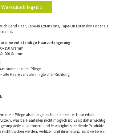
 Warenkorb legen »
uch Band Haar, Tape-In Extensions, Tape-On Extensions oder als
genannt.
r eine vollständige Haarverlängerung:
100–150 Gramm
150–200 Gramm
.
4 monate, je nach Pflege.
 alle Haare verlaufen in gleicher Richtung.
k.
rn mehr Pflege als Ihr eigenes Haar. Ihr echtes Haar erhält
rzeln, was bei Haarteilen nicht möglich ist. Es ist daher wichtig,
ngerungsteile zu kümmern und feuchtigkeitspendende Produkte
nicht trocken werden, verfilzen und ihren Glanz nicht verlieren.