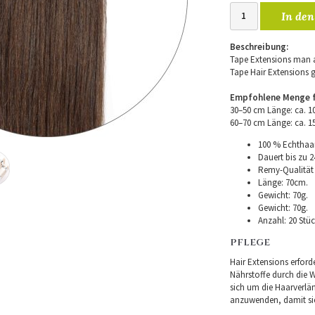
In den
Beschreibung:
Tape Extensions man a
Tape Hair Extensions 
Empfohlene Menge fü
30–50 cm Länge: ca. 
60–70 cm Länge: ca. 
100 % Echthaar
Dauert bis zu 2
Remy-Qualität –
Länge: 70cm.
Gewicht: 70g.
Gewicht: 70g.
Anzahl: 20 Stüc
PFLEGE
Hair Extensions erforde
Nährstoffe durch die Wu
sich um die Haarverlä
anzuwenden, damit sie 