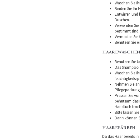
Waschen Sie Ih
Binden Sie Ihr
Entwirren und
Duschen.
Verwenden Sie f
bestimmt sind.
Vermeiden Sie 
Benutzen Sie e
HAAREWASCHEN
Benutzen Sie ke
Das Shampoo so
Waschen Sie I
feuchtigkeitss
Nehmen Sie ans
Pflegepackung
Pressen Sie vor
behutsam das H
Handtuch troc
Bitte lassen Si
Dann können Si
HAAREFÄRBEN
Da das Haar bereits in