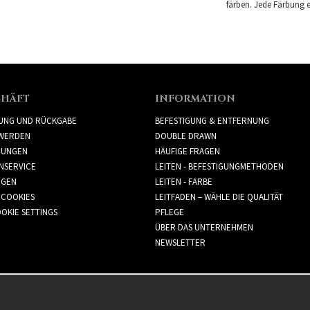
färben. Jede Färbung er
CHÄFT
INFORMATION
RUNG UND RÜCKGABE
BEFESTIGUNG & ENTFERNUNG
WERDEN
DOUBLE DRAWN
GUNGEN
HÄUFIGE FRAGEN
NSERVICE
LEITEN - BEFESTIGUNGMETHODEN
GGEN
LEITEN - FARBE
 COOKIES
LEITFADEN – WÄHLE DIE QUALITÄT
OKIE SETTINGS
PFLEGE
ÜBER DAS UNTERNEHMEN
NEWSLETTER