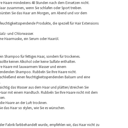
re Haare mindestens 48 Stunden nach dem Einsetzen nicht.
 Haar zusammen, wenn Sie schlafen oder Sport treiben.
 bürsten Sie das Haar am Morgen, am Abend und vor dem
euchtigkeitsspendende Produkte, die speziell für Hair Extensions
Salz- und Chlorwasser.
ine Haarmaske, ein Serum oder Haaröl.
in Shampoo für fettiges Haar, sondern für trockenes.
llte keinen Alkohol oder keine Sulfate enthalten.
hre Haare mit lauwarmem Wasser und einem
pendenden Shampoo. Rubbeln Sie Ihre Haare nicht.
chließend einen feuchtigkeitsspendenden Balsam und eine
.
sichtig das Wasser aus dem Haar und plätten/streichen Sie
aar mit einem Handtuch. Rubbeln Sie Ihre Haare nicht mit dem
ken.
e die Haare an der Luft trocknen.
e das Haar so stylen, wie Sie es wünschen.
 der Fabrik farbbehandelt wurde, empfehlen wir, das Haar nicht zu