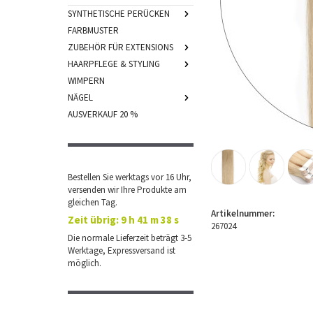
SYNTHETISCHE PERÜCKEN
FARBMUSTER
ZUBEHÖR FÜR EXTENSIONS
HAARPFLEGE & STYLING
WIMPERN
NÄGEL
AUSVERKAUF 20 %
Bestellen Sie werktags vor 16 Uhr,
versenden wir Ihre Produkte am
gleichen Tag.
Artikelnummer:
Zeit übrig:
9 h 41 m 38 s
267024
Die normale Lieferzeit beträgt 3-5
Werktage, Expressversand ist
möglich.