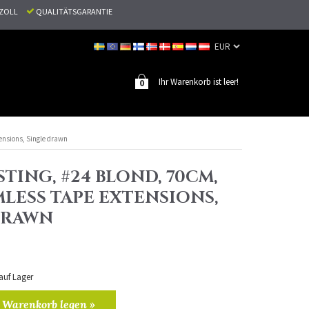
N ZOLL
QUALITÄTSGARANTIE
Ihr Warenkorb ist leer!
0
tensions, Single drawn
TING, #24 BLOND, 70CM,
MLESS TAPE EXTENSIONS,
DRAWN
 auf Lager
 Warenkorb legen »