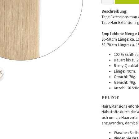
Beschreibung:
Tape Extensions man a
Tape Hair Extensions 
Empfohlene Menge fü
30–50 cm Länge: ca. 
60–70 cm Länge: ca. 
100 % Echthaar
Dauert bis zu 2
Remy-Qualität –
Länge: 70cm.
Gewicht: 70g.
Gewicht: 70g.
Anzahl: 20 Stüc
PFLEGE
Hair Extensions erforde
Nährstoffe durch die Wu
sich um die Haarverlä
anzuwenden, damit sie 
Waschen Sie Ih
Binden Sie Ihr