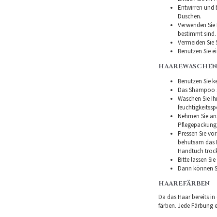
Entwirren und
Duschen.
Verwenden Sie f
bestimmt sind.
Vermeiden Sie 
Benutzen Sie e
HAAREWASCHEN
Benutzen Sie ke
Das Shampoo so
Waschen Sie I
feuchtigkeitss
Nehmen Sie ans
Pflegepackung
Pressen Sie vor
behutsam das H
Handtuch troc
Bitte lassen Si
Dann können Si
HAAREFÄRBEN
Da das Haar bereits in
färben. Jede Färbung er