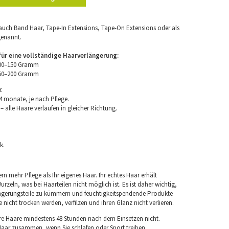
uch Band Haar, Tape-In Extensions, Tape-On Extensions oder als
genannt.
r eine vollständige Haarverlängerung:
100–150 Gramm
150–200 Gramm
.
4 monate, je nach Pflege.
 alle Haare verlaufen in gleicher Richtung.
k.
rn mehr Pflege als Ihr eigenes Haar. Ihr echtes Haar erhält
rzeln, was bei Haarteilen nicht möglich ist. Es ist daher wichtig,
ngerungsteile zu kümmern und feuchtigkeitspendende Produkte
nicht trocken werden, verfilzen und ihren Glanz nicht verlieren.
re Haare mindestens 48 Stunden nach dem Einsetzen nicht.
 Haar zusammen, wenn Sie schlafen oder Sport treiben.