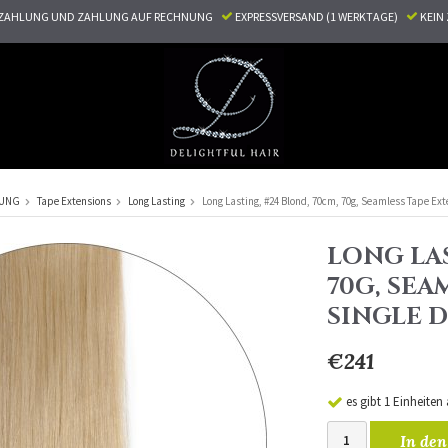
ZAHLUNG UND ZAHLUNG AUF RECHNUNG
EXPRESSVERSAND (1 WERKTAGE)
KEI
RUNG
Tape Extensions
Long Lasting
Long Lasting, #24 Blond, 70cm, 70g, Seamless Tape Ex
LONG LAS
70G, SEA
SINGLE 
€241
es gibt 1 Einheiten
In den