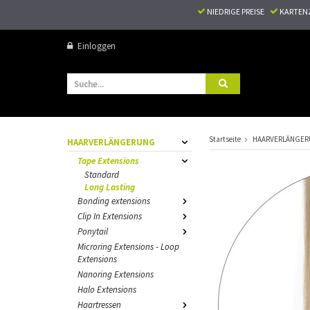
NIEDRIGE PREISE
KARTEN
Einloggen
Startseite
HAARVERLÄNGE
HAARVERLÄNGERUNG
Tape Extensions
Standard
Long Lasting
Bonding extensions
Clip In Extensions
Ponytail
Microring Extensions - Loop
Extensions
Nanoring Extensions
Halo Extensions
Haartressen