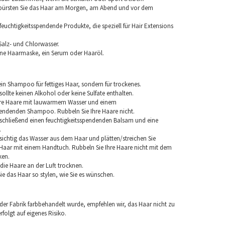
 bürsten Sie das Haar am Morgen, am Abend und vor dem
euchtigkeitsspendende Produkte, die speziell für Hair Extensions
Salz- und Chlorwasser.
ine Haarmaske, ein Serum oder Haaröl.
in Shampoo für fettiges Haar, sondern für trockenes.
llte keinen Alkohol oder keine Sulfate enthalten.
hre Haare mit lauwarmem Wasser und einem
pendenden Shampoo. Rubbeln Sie Ihre Haare nicht.
chließend einen feuchtigkeitsspendenden Balsam und eine
.
sichtig das Wasser aus dem Haar und plätten/streichen Sie
aar mit einem Handtuch. Rubbeln Sie Ihre Haare nicht mit dem
ken.
e die Haare an der Luft trocknen.
e das Haar so stylen, wie Sie es wünschen.
 der Fabrik farbbehandelt wurde, empfehlen wir, das Haar nicht zu
folgt auf eigenes Risiko.