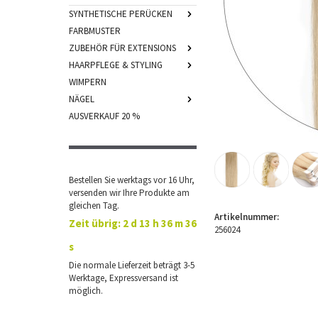
SYNTHETISCHE PERÜCKEN
FARBMUSTER
ZUBEHÖR FÜR EXTENSIONS
HAARPFLEGE & STYLING
WIMPERN
NÄGEL
AUSVERKAUF 20 %
Bestellen Sie werktags vor 16 Uhr,
versenden wir Ihre Produkte am
gleichen Tag.
Artikelnummer:
Zeit übrig:
2 d 13 h 36 m 35
256024
s
Die normale Lieferzeit beträgt 3-5
Werktage, Expressversand ist
möglich.