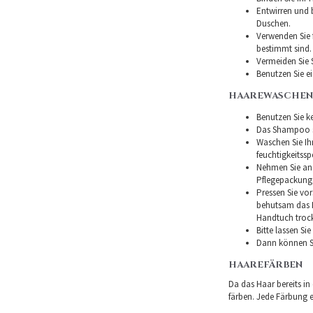
Entwirren und
Duschen.
Verwenden Sie f
bestimmt sind.
Vermeiden Sie 
Benutzen Sie e
HAAREWASCHEN
Benutzen Sie ke
Das Shampoo so
Waschen Sie I
feuchtigkeitss
Nehmen Sie ans
Pflegepackung
Pressen Sie vor
behutsam das H
Handtuch troc
Bitte lassen Si
Dann können Si
HAAREFÄRBEN
Da das Haar bereits in
färben. Jede Färbung er