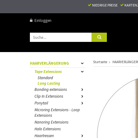
NIEDRIGE PREISE
KARTEN
Einloggen
Startseite
HAARVERLÄNGE
HAARVERLÄNGERUNG
Tape Extensions
Standard
Long Lasting
Bonding extensions
Clip In Extensions
Ponytail
Microring Extensions - Loop
Extensions
Nanoring Extensions
Halo Extensions
Haartressen