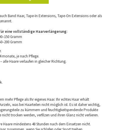
uch Band Haar, Tape-In Extensions, Tape-On Extensions oder als
genannt.
r eine vollständige Haarverlängerung:
100–150 Gramm
150–200 Gramm
.
4 monate, je nach Pflege.
 alle Haare verlaufen in gleicher Richtung.
k.
rn mehr Pflege als Ihr eigenes Haar. Ihr echtes Haar erhält
rzeln, was bei Haarteilen nicht möglich ist. Es ist daher wichtig,
ngerungsteile zu kümmern und feuchtigkeitspendende Produkte
nicht trocken werden, verfilzen und ihren Glanz nicht verlieren.
re Haare mindestens 48 Stunden nach dem Einsetzen nicht.
 Haar zusammen, wenn Sie schlafen oder Sport treiben.