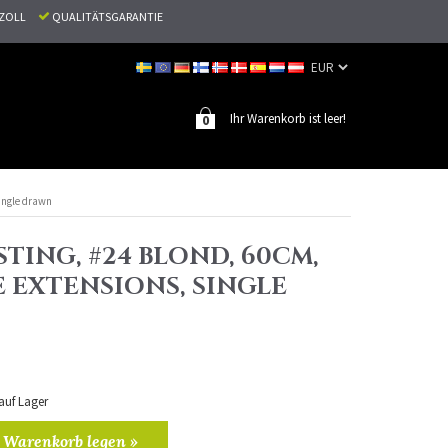
N ZOLL
QUALITÄTSGARANTIE
Ihr Warenkorb ist leer!
0
Single drawn
TING, #24 BLOND, 60CM,
E EXTENSIONS, SINGLE
 auf Lager
 Warenkorb legen »