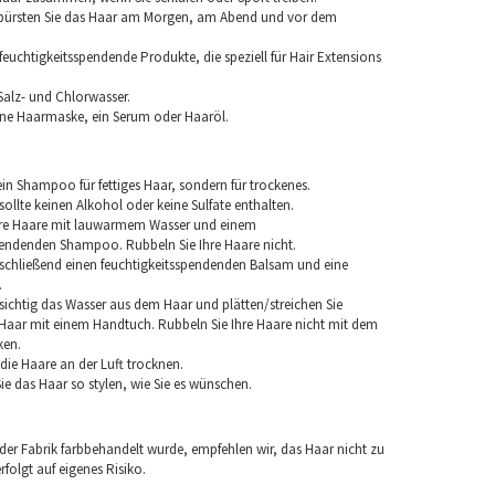
 bürsten Sie das Haar am Morgen, am Abend und vor dem
euchtigkeitsspendende Produkte, die speziell für Hair Extensions
Salz- und Chlorwasser.
ine Haarmaske, ein Serum oder Haaröl.
in Shampoo für fettiges Haar, sondern für trockenes.
llte keinen Alkohol oder keine Sulfate enthalten.
hre Haare mit lauwarmem Wasser und einem
pendenden Shampoo. Rubbeln Sie Ihre Haare nicht.
chließend einen feuchtigkeitsspendenden Balsam und eine
.
sichtig das Wasser aus dem Haar und plätten/streichen Sie
aar mit einem Handtuch. Rubbeln Sie Ihre Haare nicht mit dem
ken.
e die Haare an der Luft trocknen.
e das Haar so stylen, wie Sie es wünschen.
 der Fabrik farbbehandelt wurde, empfehlen wir, das Haar nicht zu
folgt auf eigenes Risiko.