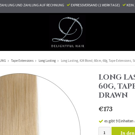
ZAHLUNG UND ZAHLUNG AUF RECHNUNG
EXPRESSVERSAND (1 WERKTAGE)
KEI
RUNG
Tape Extensions
Long Lasting
Long Lasting, #24 Blond, 60cm, 60g, Tape Extensions, 
LONG LAS
60G, TAP
DRAWN
€173
es gibt 9 Einheiten
In den